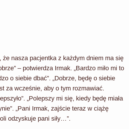
ę, że nasza pacjentka z każdym dniem ma się
obrze” – potwierdza Irmak. „Bardzo miło mi to
dzo o siebie dbać”. „Dobrze, będę o siebie
st za wcześnie, aby o tym rozmawiać.
lepszyło”. „Polepszy mi się, kiedy będę miała
ie”. „Pani Irmak, zajście teraz w ciążę
li odzyskuje pani siły…”.