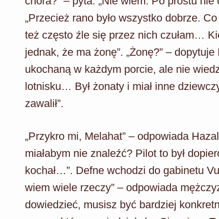
chora?” – pyta. „Nie wiem. Po prostu nie
„Przecież rano było wszystko dobrze. Co s
też często źle się przez nich czułam… K
jednak, że ma żonę”. „Żonę?” – dopytuje
ukochaną w każdym porcie, ale nie wied
lotnisku… Był żonaty i miał inne dziewcz
zawalił”.
„Przykro mi, Melahat” – odpowiada Hazal.
miałabym nie znaleźć? Pilot to był dopie
kochał…”. Defne wchodzi do gabinetu Vur
wiem wiele rzeczy” – odpowiada mężczyzn
dowiedzieć, musisz być bardziej konkretna