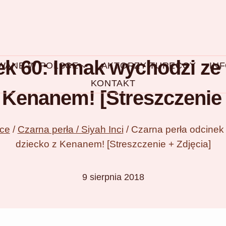
ek 60: Irmak wychodzi ze 
OWANE W POLSCE
AKTORZY TURECCY
IN
KONTAKT
 Kenanem! [Streszczenie 
sce
/
Czarna perła / Siyah Inci
/
Czarna perła odcinek 
dziecko z Kenanem! [Streszczenie + Zdjęcia]
9 sierpnia 2018