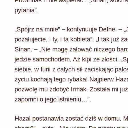
Powinnaś mnie wspierać”. „Sinan, słuch
pytania”.
„Spójrz na mnie” – kontynuuje Defne. – „
pożałujecie. I ty, i ta kobieta”. „I tak już
Sinan. – „Nie mogę żałować niczego bard
jedzie samochodem. Aż kipi ze złości. „S
siebie, w furii z całych sił zaciskając pa
życiu kochają tego rybaka! Najpierw Haza
pozwolę mu zdobyć Irmak. Została mi już 
zapomni o jego istnieniu…”.
Hazal postanawia zostać dziś w domu. Me