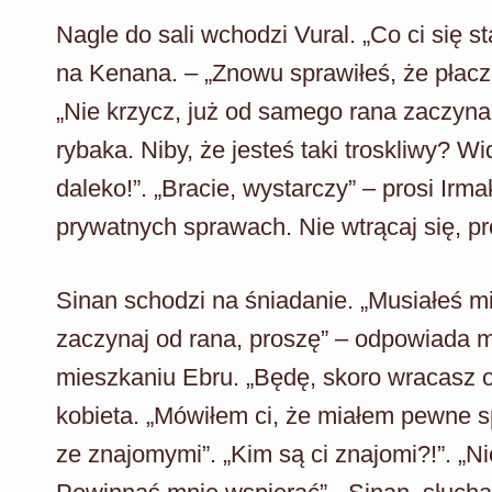
Nagle do sali wchodzi Vural. „Co ci się s
na Kenana. – „Znowu sprawiłeś, że płacze!
„Nie krzycz, już od samego rana zaczyna
rybaka. Niby, że jesteś taki troskliwy? Wid
daleko!”. „Bracie, wystarczy” – prosi Irm
prywatnych sprawach. Nie wtrącaj się, pr
Sinan schodzi na śniadanie. „Musiałeś m
zaczynaj od rana, proszę” – odpowiada 
mieszkaniu Ebru. „Będę, skoro wracasz o 
kobieta. „Mówiłem ci, że miałem pewne s
ze znajomymi”. „Kim są ci znajomi?!”. „N