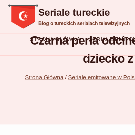
Przejdź
Seriale tureckie
do
Blog o tureckich serialach telewizyjnych
treści
Czarna perła odcin
STRONA GŁÓWNA
SERIALE EMIT
dziecko z
Strona Główna
/
Seriale emitowane w Pol