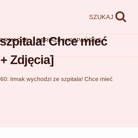
SZUKAJ
szpitala! Chce mieć
FORMACJE
SERIALE HISZPAŃSKIE
+ Zdjęcia]
60: Irmak wychodzi ze szpitala! Chce mieć