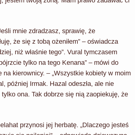
aj, jestem twoją żoną. Mam prawo zadawać ci
Jeśli mnie zdradzasz, sprawię, że
 żałuję, że się z tobą ożeniłem” – oświadcza
ziej, niż właśnie tego”. Vural tymczasem
pójrzcie tylko na tego Kenana” – mówi do
lce na kierownicy. – „Wszystkie kobiety w moim
l, później Irmak. Hazal odeszła, ale nie
tylko ona. Tak dobrze się nią zaopiekuję, że
lahat przynosi jej herbatę. „Dlaczego jesteś