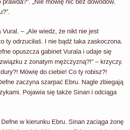
To prawda?”. „Nie mówię nic bez dowodów.
u?”.
ural. – „Ale wiedz, że nikt nie jest
o ty odrzuciłaś. I nie bądź taka zaskoczona.
efne opuszcza gabinet Vurala i udaje się
w związku z żonatym mężczyzną?!” – krzyczy.
zdury?! Mówię do ciebie! Co ty robisz?!
Defne zaczyna szarpać Ebru. Nagle zbiegają
ykami. Pojawia się także Sinan i odciąga
y Defne w kierunku Ebru. Sinan zaciąga żonę