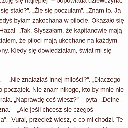
 czuję się najlepiej” – odpowiada dziewczyna.
ię stało?”. „Źle się poczułam”. „Znam to. Ja
iedyś byłam zakochana w pilocie. Okazało się
 Hazal. „Tak. Słyszałam, że kapitanowie mają
ziałem, że piloci mają ukochane na każdym
yny. Kiedy się dowiedziałam, świat mi się
 – „Nie znalazłaś innej miłości?”. „Dlaczego
ro początek. Nie znam nikogo, kto by mnie nie
ala. „Naprawdę coś wiesz?” – pyta. „Defne,
a. – „Ale jeśli chcesz się czegoś
”. „Vural, przecież wiesz, o co mi chodzi. Te