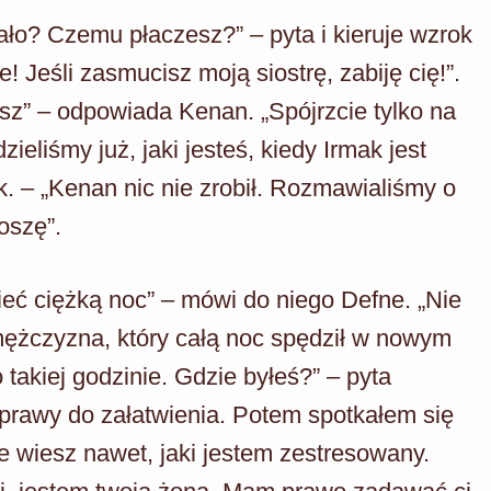
tało? Czemu płaczesz?” – pyta i kieruje wzrok
 Jeśli zasmucisz moją siostrę, zabiję cię!”.
sz” – odpowiada Kenan. „Spójrzcie tylko na
zieliśmy już, jaki jesteś, kiedy Irmak jest
ak. – „Kenan nic nie zrobił. Rozmawialiśmy o
oszę”.
ieć ciężką noc” – mówi do niego Defne. „Nie
mężczyzna, który całą noc spędził w nowym
takiej godzinie. Gdzie byłeś?” – pyta
prawy do załatwienia. Potem spotkałem się
ie wiesz nawet, jaki jestem zestresowany.