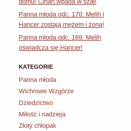
domu! Cihan wpada w szał!
Panna młoda odc. 170: Melih i
Hancer zostają mężem i żoną!
Panna młoda odc. 169: Melih
oświadcza się Hancer!
KATEGORIE
Panna młoda
Wichrowe Wzgórze
Dziedzictwo
Miłość i nadzieja
Złoty chłopak