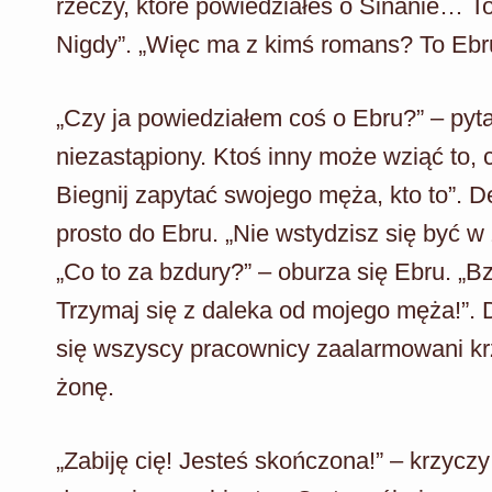
rzeczy, które powiedziałeś o Sinanie… 
Nigdy”. „Więc ma z kimś romans? To Ebr
„Czy ja powiedziałem coś o Ebru?” – pyta V
niezastąpiony. Ktoś inny może wziąć to, c
Biegnij zapytać swojego męża, kto to”. D
prosto do Ebru. „Nie wstydzisz się być 
„Co to za bzdury?” – oburza się Ebru. „B
Trzymaj się z daleka od mojego męża!”. 
się wszyscy pracownicy zaalarmowani krz
żonę.
„Zabiję cię! Jesteś skończona!” – krzycz