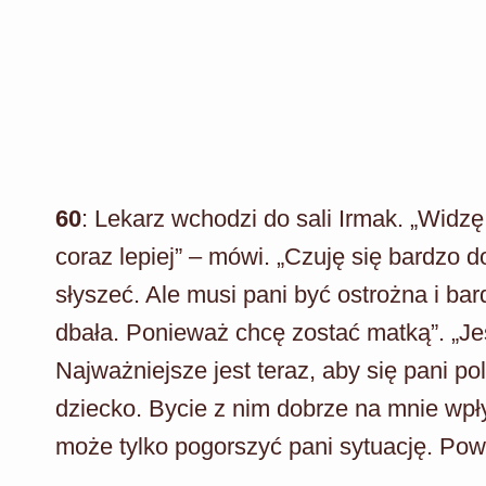
60
: Lekarz wchodzi do sali Irmak. „Widz
coraz lepiej” – mówi. „Czuję się bardzo d
słyszeć. Ale musi pani być ostrożna i bar
dbała. Ponieważ chcę zostać matką”. „Je
Najważniejsze jest teraz, aby się pani po
dziecko. Bycie z nim dobrze na mnie wpłyn
może tylko pogorszyć pani sytuację. Powo