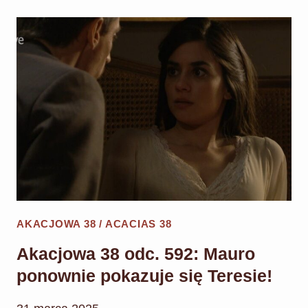
ODC.
593:
FELIPE
AKCEPTUJE
ODEJŚCIE
CELII!
AKACJOWA 38 / ACACIAS 38
Akacjowa 38 odc. 592: Mauro
ponownie pokazuje się Teresie!