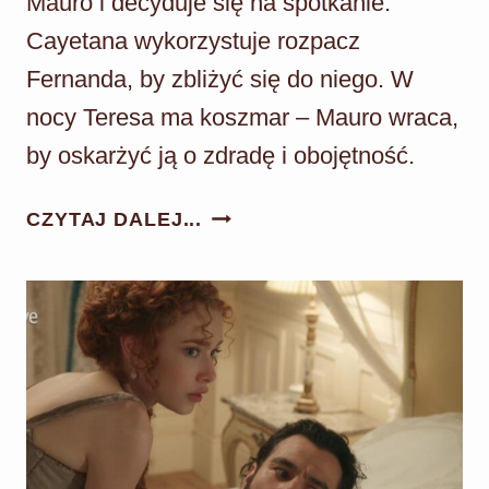
Mauro i decyduje się na spotkanie.
Cayetana wykorzystuje rozpacz
Fernanda, by zbliżyć się do niego. W
nocy Teresa ma koszmar – Mauro wraca,
by oskarżyć ją o zdradę i obojętność.
AKACJOWA
CZYTAJ DALEJ...
38
ODC.
589:
MAURO
ODWIEDZA
TERESĘ
W
NOCY!