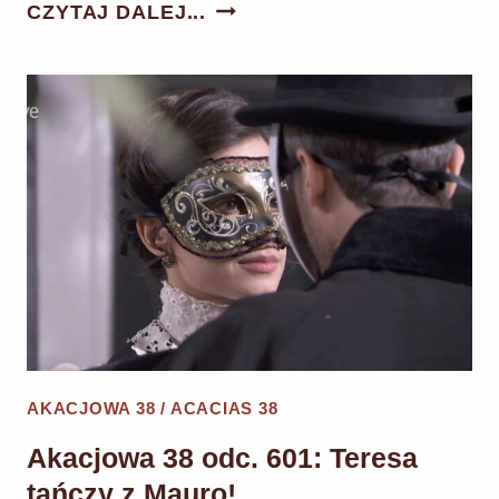
AKACJOWA
CZYTAJ DALEJ...
38
ODC.
602:
CONSUELO
ZOSTAWIA
CÓRCE
MAJĄTEK!
AKACJOWA 38 / ACACIAS 38
Akacjowa 38 odc. 601: Teresa
tańczy z Mauro!