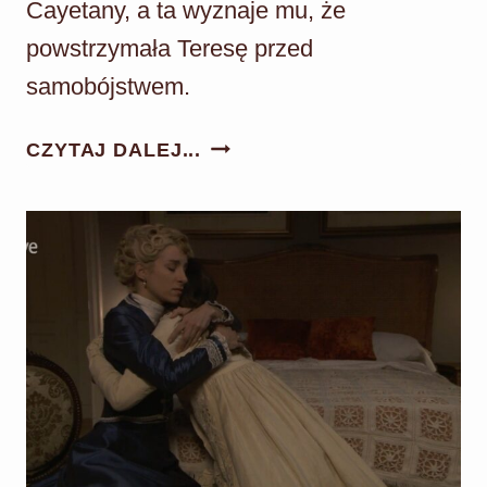
Cayetany, a ta wyznaje mu, że
powstrzymała Teresę przed
samobójstwem.
AKACJOWA
CZYTAJ DALEJ...
38
ODC.
591:
PABLO
OBWINIA
SIĘ
O
ŚMIERĆ
LEONOR!