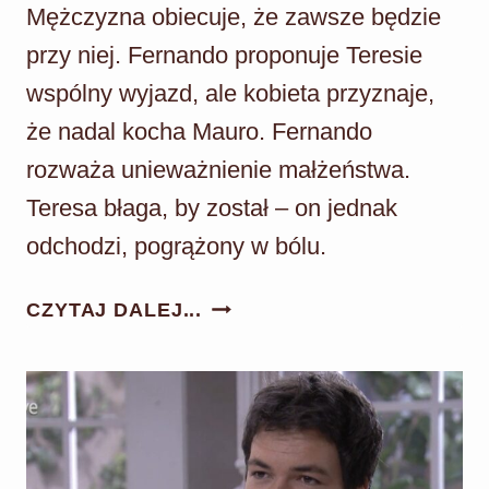
Mężczyzna obiecuje, że zawsze będzie
przy niej. Fernando proponuje Teresie
wspólny wyjazd, ale kobieta przyznaje,
że nadal kocha Mauro. Fernando
rozważa unieważnienie małżeństwa.
Teresa błaga, by został – on jednak
odchodzi, pogrążony w bólu.
AKACJOWA
CZYTAJ DALEJ...
38
ODC.
600:
FERNANDO
ROZWAŻA
ROZWÓD!