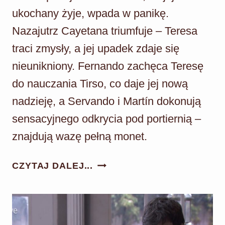
ukochany żyje, wpada w panikę.
Nazajutrz Cayetana triumfuje – Teresa
traci zmysły, a jej upadek zdaje się
nieunikniony. Fernando zachęca Teresę
do nauczania Tirso, co daje jej nową
nadzieję, a Servando i Martín dokonują
sensacyjnego odkrycia pod portiernią –
znajdują wazę pełną monet.
AKACJOWA
CZYTAJ DALEJ...
38
ODC.
592:
MAURO