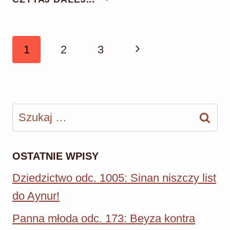
PROMESA
ODCINEK
8:
Nawigacja
Następna
1
2
3
MAURO
strony
ULEGA
strona
WDZIĘKOM
LEONOR!
Szukaj:
CATALINA
PRAWIE
PRZYŁAPUJE
ICH
OSTATNIE WPISY
W
Dziedzictwo odc. 1005: Sinan niszczy list
ŁÓŻKU!
do Aynur!
Panna młoda odc. 173: Beyza kontra