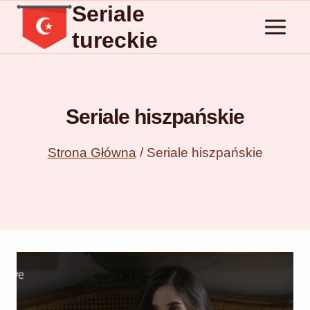
Seriale
Przejdź
do
tureckie
treści
Seriale hiszpańskie
Strona Główna
/
Seriale hiszpańskie