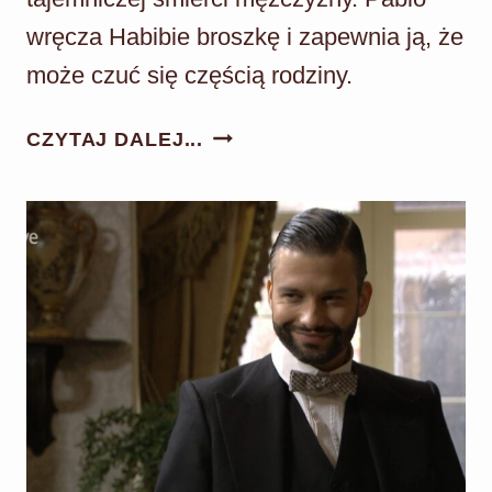
wręcza Habibie broszkę i zapewnia ją, że
może czuć się częścią rodziny.
AKACJOWA
CZYTAJ DALEJ...
38
ODC.
599:
PABLO
WRĘCZA
HABIBIE
PREZENT!