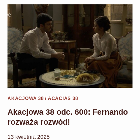
ODC.
601:
TERESA
TAŃCZY
Z
MAURO!
AKACJOWA 38 / ACACIAS 38
Akacjowa 38 odc. 600: Fernando
rozważa rozwód!
13 kwietnia 2025