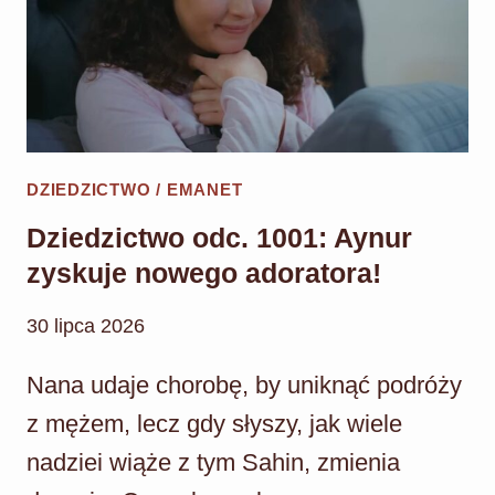
W
SZOKU!
POZNAJĄ
PRAWDĘ
O
CIĄŻY
DZIEDZICTWO / EMANET
HANCER!
Dziedzictwo odc. 1001: Aynur
zyskuje nowego adoratora!
30 lipca 2026
Nana udaje chorobę, by uniknąć podróży
z mężem, lecz gdy słyszy, jak wiele
nadziei wiąże z tym Sahin, zmienia