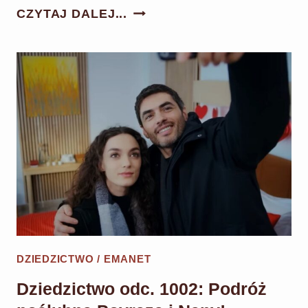
PANNA
CZYTAJ DALEJ...
MŁODA
ODC.
167:
CIHAN
PORYWA
I
WIĘZI
MELIHA!
HANCER
BIERZE
WINĘ
NA
DZIEDZICTWO / EMANET
SIEBIE!
Dziedzictwo odc. 1002: Podróż