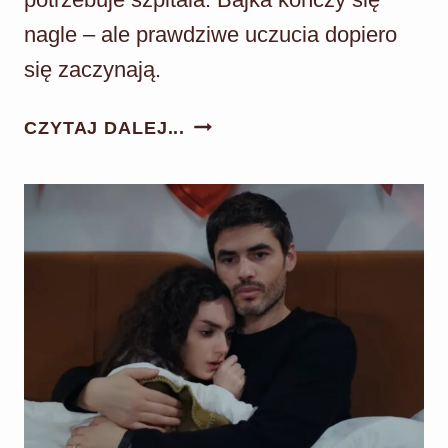
nagle – ale prawdziwe uczucia dopiero
się zaczynają.
DZIEDZICTWO
CZYTAJ DALEJ...
ODC.
1004:
ROMANTYCZNA
KOLACJA
TYLKO
WE
DWOJE!