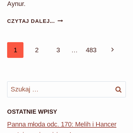
Aynur.
DZIEDZICTWO
CZYTAJ DALEJ...
ODC.
1001:
AYNUR
Nawigacja
Następn
1
2
3
…
483
ZYSKUJE
strony
NOWEGO
strona
ADORATORA!
Szukaj:
OSTATNIE WPISY
Panna młoda odc. 170: Melih i Hancer