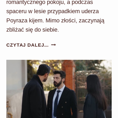
romantycznego pokoju, a podczas
spaceru w lesie przypadkiem uderza
Poyraza kijem. Mimo złości, zaczynają
zbliżać się do siebie.
DZIEDZICTWO
CZYTAJ DALEJ...
ODC.
1002:
PODRÓŻ
POŚLUBNA
POYRAZA
I
NANY!