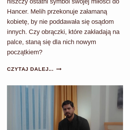
niszczy ostatni symbol swojej miłości do
Hancer. Melih przekonuje załamaną
kobietę, by nie poddawała się osądom
innych. Czy obrączki, które zakładają na
palce, staną się dla nich nowym
początkiem?
PANNA
CZYTAJ DALEJ...
MŁODA
ODC.
169:
MELIH
OŚWIADCZA
SIĘ
HANCER!