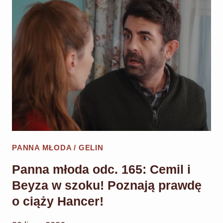
166:
SZOKUJĄCE
WYZNANIE
MELIHA!
„TO
JA
JESTEM
OJCEM
DZIECKA
HANCER!”
PANNA MŁODA / GELIN
Panna młoda odc. 165: Cemil i
Beyza w szoku! Poznają prawdę
o ciąży Hancer!