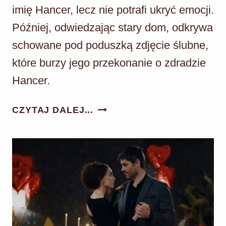
imię Hancer, lecz nie potrafi ukryć emocji.
Później, odwiedzając stary dom, odkrywa
schowane pod poduszką zdjęcie ślubne,
które burzy jego przekonanie o zdradzie
Hancer.
PANNA
CZYTAJ DALEJ...
MŁODA
ODC.
168:
CIHAN
ZNAJDUJE
ZDJĘCIE!
NADZIEJA
ODŻYWA