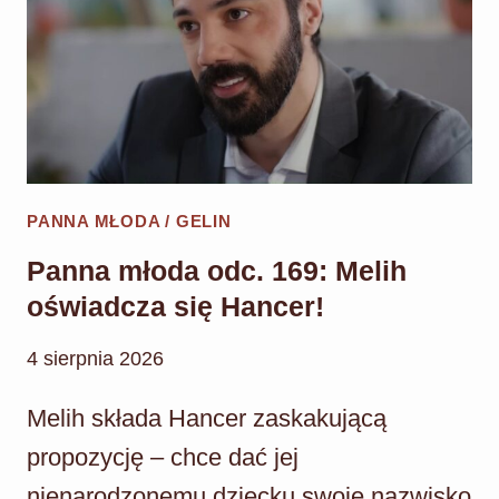
HANCER
ZOSTAJĄ
MĘŻEM
I
ŻONĄ!
PANNA MŁODA / GELIN
Panna młoda odc. 169: Melih
oświadcza się Hancer!
4 sierpnia 2026
Melih składa Hancer zaskakującą
propozycję – chce dać jej
nienarodzonemu dziecku swoje nazwisko