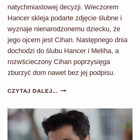
natychmiastowej decyzji. Wieczorem
Hancer skleja podarte zdjęcie ślubne i
wyznaje nienarodzonemu dziecku, że
jego ojcem jest Cihan. Następnego dnia
dochodzi do ślubu Hancer i Meliha, a
rozwścieczony Cihan poprzysięga
zburzyć dom nawet bez jej podpisu.
PANNA
CZYTAJ DALEJ...
MŁODA
ODC.
170:
MELIH
I