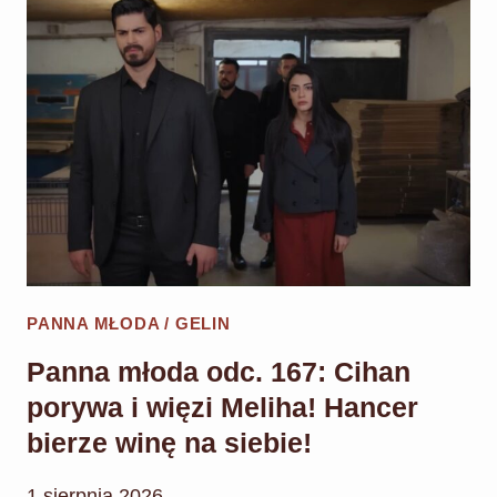
„POWIEM
JEJ,
ŻE
JĄ
KOCHAM!”
PANNA MŁODA / GELIN
Panna młoda odc. 167: Cihan
porywa i więzi Meliha! Hancer
bierze winę na siebie!
1 sierpnia 2026