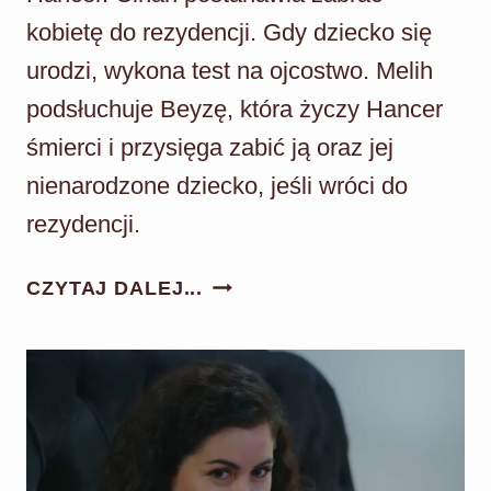
kobietę do rezydencji. Gdy dziecko się
urodzi, wykona test na ojcostwo. Melih
podsłuchuje Beyzę, która życzy Hancer
śmierci i przysięga zabić ją oraz jej
nienarodzone dziecko, jeśli wróci do
rezydencji.
PANNA
CZYTAJ DALEJ...
MŁODA
ODC.
165:
CEMIL
I
BEYZA