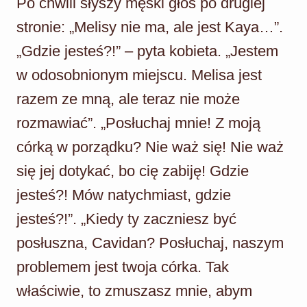
Po chwili słyszy męski głos po drugiej
stronie: „Melisy nie ma, ale jest Kaya…”.
„Gdzie jesteś?!” – pyta kobieta. „Jestem
w odosobnionym miejscu. Melisa jest
razem ze mną, ale teraz nie może
rozmawiać”. „Posłuchaj mnie! Z moją
córką w porządku? Nie waż się! Nie waż
się jej dotykać, bo cię zabiję! Gdzie
jesteś?! Mów natychmiast, gdzie
jesteś?!”. „Kiedy ty zaczniesz być
posłuszna, Cavidan? Posłuchaj, naszym
problemem jest twoja córka. Tak
właściwie, to zmuszasz mnie, abym