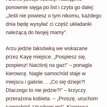
ponownie sięga po list i czyta go dalej:
„Jeśli nie powiesz o tym nikomu, każdego
dnia będę wysyłać ci część układanki
należącą do twojej mamy”.
Arzu jedzie taksówką we wskazane
przez Kayę miejsce. „Pospiesz się,
pospiesz! Naciśnij na gaz!” – ponagla
kierowcę. Nagle samochód staje w
miejscu i gaśnie… „Co się dzieje?!
Dlaczego to nie jedzie?!” – krzyczy
przerażona kobieta. – „Proszę, uruchom
samochód. Uruchom go!”. Kierowca