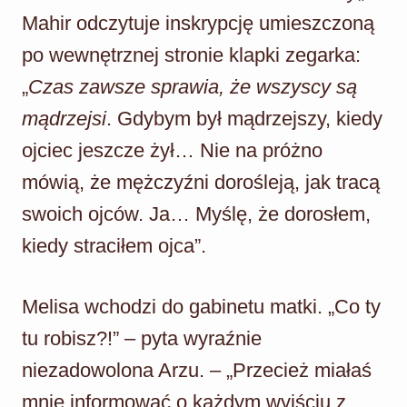
Mahir odczytuje inskrypcję umieszczoną
po wewnętrznej stronie klapki zegarka:
„
Czas zawsze sprawia, że wszyscy są
mądrzejsi
. Gdybym był mądrzejszy, kiedy
ojciec jeszcze żył… Nie na próżno
mówią, że mężczyźni dorośleją, jak tracą
swoich ojców. Ja… Myślę, że dorosłem,
kiedy straciłem ojca”.
Melisa wchodzi do gabinetu matki. „Co ty
tu robisz?!” – pyta wyraźnie
niezadowolona Arzu. – „Przecież miałaś
mnie informować o każdym wyjściu z