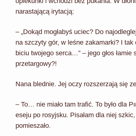
opiekunki i wchodzi bez pukania. W dłoni 
narastającą irytacją:
– „Dokąd mogłabyś uciec? Do najodlegle
na szczyty gór, w leśne zakamarki? I tak
biciu twojego serca…” – jego głos łamie 
przetargowy?!
Nana blednie. Jej oczy rozszerzają się z
– To… nie miało tam trafić. To było dla P
eseju po rosyjsku. Pisałam dla niej szkic,
pomieszało.