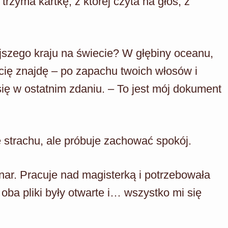
trzyma kartkę, z której czyta na głos, z
jszego kraju na świecie? W głębiny oceanu,
 cię znajdę – po zapachu twoich włosów i
się w ostatnim zdaniu. – To jest mój dokument
e strachu, ale próbuje zachować spokój.
ınar. Pracuje nad magisterką i potrzebowała
 oba pliki były otwarte i… wszystko mi się