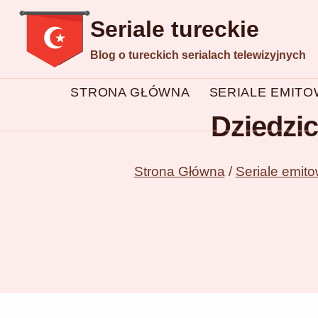
Przejdź
Seriale tureckie
do
Blog o tureckich serialach telewizyjnych
treści
STRONA GŁÓWNA
SERIALE EMIT
Dziedzic
Strona Główna
/
Seriale emit