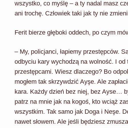
wszystko, co myślę – a ty nadal masz cz
ani trochę. Człowiek taki jak ty nie zmie
Ferit bierze głęboki oddech, po czym mó
– My, policjanci, łapiemy przestępców. Są
odbyciu kary wychodzą na wolność. I od 
przestępcami. Wiesz dlaczego? Bo odpokut
mogłem tak skrzywdzić Ayşe. Ale zapłacił
kara. Każdy dzień bez niej, bez Ayse… by
patrz na mnie jak na kogoś, kto wciąż zas
wszystkim. Tak samo jak Doga i Neşe. Dop
nawet słowem. Ale jeśli będziesz zmusz