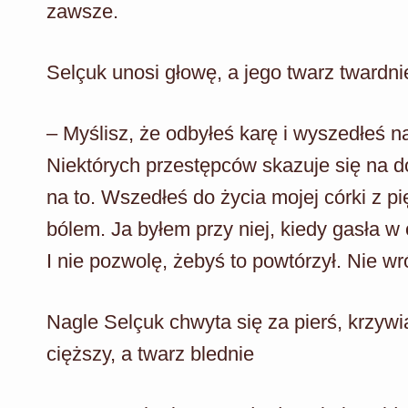
zawsze.
Selçuk unosi głowę, a jego twarz twardnie
– Myślisz, że odbyłeś karę i wyszedłeś n
Niektórych przestępców skazuje się na do
na to. Wszedłeś do życia mojej córki z pi
bólem. Ja byłem przy niej, kiedy gasła w
I nie pozwolę, żebyś to powtórzył. Nie wró
Nagle Selçuk chwyta się za pierś, krzywią
cięższy, a twarz blednie