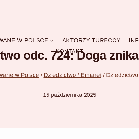
OWANE W POLSCE
AKTORZY TURECCY
IN
KONTAKT
two odc. 724: Doga znika
owane w Polsce
/
Dziedzictwo / Emanet
/
Dziedzictwo
15 października 2025