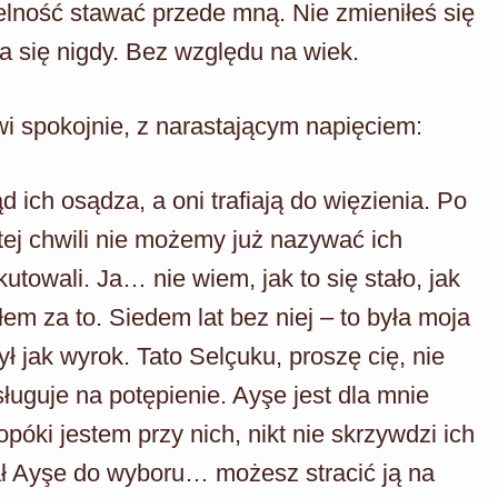
elność stawać przede mną. Nie zmieniłeś się
nia się nigdy. Bez względu na wiek.
wi spokojnie, z narastającym napięciem:
d ich osądza, a oni trafiają do więzienia. Po
tej chwili nie możemy już nazywać ich
owali. Ja… nie wiem, jak to się stało, jak
em za to. Siedem lat bez niej – to była moja
ł jak wyrok. Tato Selçuku, proszę cię, nie
ługuje na potępienie. Ayşe jest dla mnie
óki jestem przy nich, nikt nie skrzywdzi ich
ał Ayşe do wyboru… możesz stracić ją na