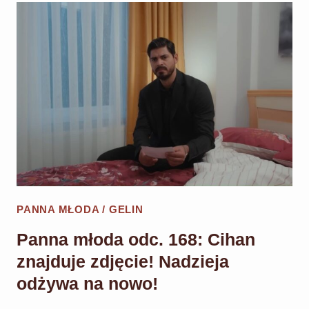
169:
MELIH
OŚWIADCZA
SIĘ
HANCER!
PANNA MŁODA / GELIN
Panna młoda odc. 168: Cihan
znajduje zdjęcie! Nadzieja
odżywa na nowo!