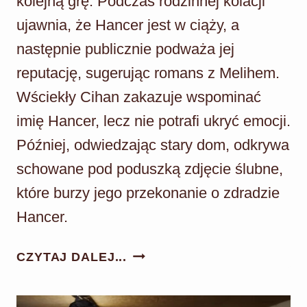
kolejną grę. Podczas rodzinnej kolacji
ujawnia, że Hancer jest w ciąży, a
następnie publicznie podważa jej
reputację, sugerując romans z Melihem.
Wściekły Cihan zakazuje wspominać
imię Hancer, lecz nie potrafi ukryć emocji.
Później, odwiedzając stary dom, odkrywa
schowane pod poduszką zdjęcie ślubne,
które burzy jego przekonanie o zdradzie
Hancer.
PANNA
CZYTAJ DALEJ...
MŁODA
ODC.