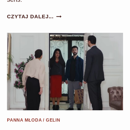
PANNA
CZYTAJ DALEJ...
MŁODA
ODC.
173:
BEYZA
KONTRA
HANCER!
KOLEJNA
ODSŁONA
WOJNY!
PANNA MŁODA / GELIN