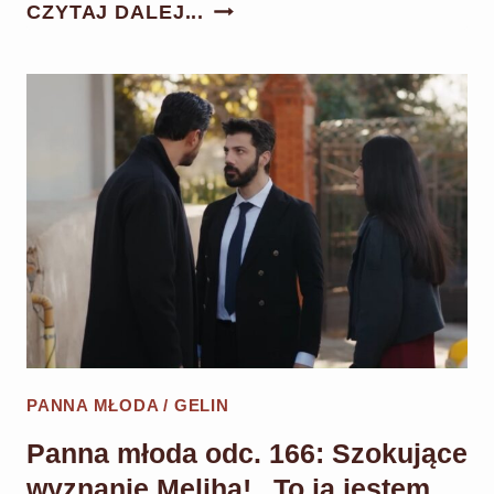
PANNA
CZYTAJ DALEJ...
MŁODA
ODC.
167:
CIHAN
PORYWA
I
WIĘZI
MELIHA!
HANCER
BIERZE
WINĘ
NA
PANNA MŁODA / GELIN
SIEBIE!
Panna młoda odc. 166: Szokujące
wyznanie Meliha! „To ja jestem