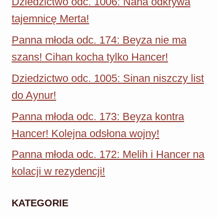
Dziedzictwo odc. 1006: Nana odkrywa
HANCER!
tajemnicę Merta!
Panna młoda odc. 174: Beyza nie ma
szans! Cihan kocha tylko Hancer!
Dziedzictwo odc. 1005: Sinan niszczy list
do Aynur!
Panna młoda odc. 173: Beyza kontra
Hancer! Kolejna odsłona wojny!
Panna młoda odc. 172: Melih i Hancer na
kolacji w rezydencji!
KATEGORIE