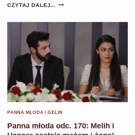
PANNA
CZYTAJ DALEJ...
MŁODA
ODC.
171:
HANCER
I
MELIH
WPROWADZAJĄ
SIĘ
DO
STAREGO
DOMU!
CIHAN
PANNA MŁODA / GELIN
WPADA
W
Panna młoda odc. 170: Melih i
SZAŁ!