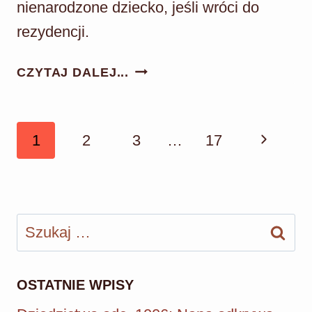
nienarodzone dziecko, jeśli wróci do
rezydencji.
PANNA
CZYTAJ DALEJ...
MŁODA
ODC.
165:
Nawigacja
Następn
1
2
3
…
17
CEMIL
strony
I
strona
BEYZA
W
Szukaj:
SZOKU!
POZNAJĄ
PRAWDĘ
O
OSTATNIE WPISY
CIĄŻY