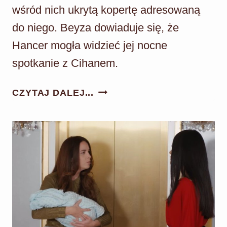
wśród nich ukrytą kopertę adresowaną
do niego. Beyza dowiaduje się, że
Hancer mogła widzieć jej nocne
spotkanie z Cihanem.
PANNA
CZYTAJ DALEJ...
MŁODA
ODC.
174:
BEYZA
NIE
MA
SZANS!
CIHAN
KOCHA