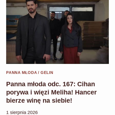
168:
CIHAN
ZNAJDUJE
ZDJĘCIE!
NADZIEJA
ODŻYWA
NA
NOWO!
PANNA MŁODA / GELIN
Panna młoda odc. 167: Cihan
porywa i więzi Meliha! Hancer
bierze winę na siebie!
1 sierpnia 2026