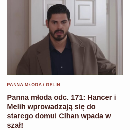
172:
MELIH
I
HANCER
NA
KOLACJI
W
REZYDENCJI!
PANNA MŁODA / GELIN
Panna młoda odc. 171: Hancer i
Melih wprowadzają się do
starego domu! Cihan wpada w
szał!