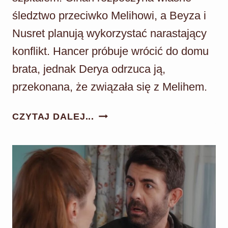
śledztwo przeciwko Melihowi, a Beyza i
Nusret planują wykorzystać narastający
konflikt. Hancer próbuje wrócić do domu
brata, jednak Derya odrzuca ją,
przekonana, że związała się z Melihem.
PANNA
CZYTAJ DALEJ...
MŁODA
ODC.
166:
SZOKUJĄCE
WYZNANIE
MELIHA!
„TO
JA