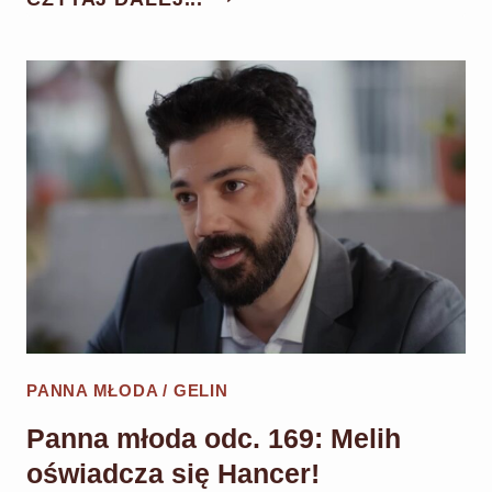
MŁODA
ODC.
170:
MELIH
I
HANCER
ZOSTAJĄ
MĘŻEM
I
ŻONĄ!
PANNA MŁODA / GELIN
Panna młoda odc. 169: Melih
oświadcza się Hancer!