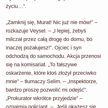
życiu…”.
„Zamknij się, Murat! Nic już nie mów!” –
rozkazuje Veysel. – „I lepiej, żebyś
milczał przez całą drogę do domu, bo
inaczej pożałujesz!”. Ojciec i syn
odchodzą do samochodu. Akcja przenosi
się na komisariat. „To fałszywe
oskarżenie, które ktoś złożył przeciwko
mnie” – tłumaczy Selim. – „Inspektorze,
bardzo proszę pozwolić mi odejść”.
„Prokurator wkrótce przyjedzie” –
oznajmia policjant. – „Jeśli okażesz się