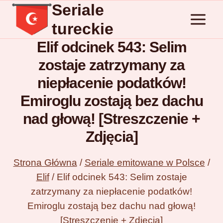
Seriale
Przejdź
do
tureckie
treści
Elif odcinek 543: Selim
zostaje zatrzymany za
niepłacenie podatków!
Emiroglu zostają bez dachu
nad głową! [Streszczenie +
Zdjęcia]
Strona Główna
/
Seriale emitowane w Polsce
/
Elif
/
Elif odcinek 543: Selim zostaje
zatrzymany za niepłacenie podatków!
Emiroglu zostają bez dachu nad głową!
[Streszczenie + Zdjęcia]