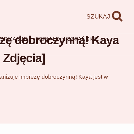
SZUKAJ
ezę dobroczynną! Kaya
FORMACJE
SERIALE HISZPAŃSKIE
 Zdjęcia]
anizuje imprezę dobroczynną! Kaya jest w