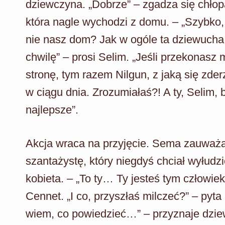
dziewczyna. „Dobrze” – zgadza się chłopak
która nagle wychodzi z domu. – „Szybko, 
nie nasz dom? Jak w ogóle ta dziewucha
chwilę” – prosi Selim. „Jeśli przekonasz
stronę, tym razem Nilgun, z jaką się zde
w ciągu dnia. Zrozumiałaś?! A ty, Selim,
najlepsze”.
Akcja wraca na przyjęcie. Sema zauważa 
szantażystę, który niegdyś chciał wyłudzi
kobieta. – „To ty… Ty jesteś tym człowie
Cennet. „I co, przyszłaś milczeć?” – pyt
wiem, co powiedzieć…” – przyznaje dzie