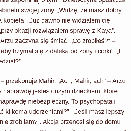
binetu swojej żony. „Widzę, że masz dobry
 kobieta. „Już dawno nie widziałem cię
 „przy okazji rozwiązałem sprawę z Kayą”.
Arzu zaczyna się śmiać. „Co zrobiłeś?” –
by trzymał się z daleka od żony i córki”. „I
dział?”.
 – przekonuje Mahir. „Ach, Mahir, ach” – Arzu
Ty naprawdę jesteś dużym dzieckiem, które
t naprawdę niebezpieczny. To psychopata i
ć kilkoma uderzeniami?”. „Jeśli masz lepszy
nie zrobiłam?”. Akcja przenosi się do domu