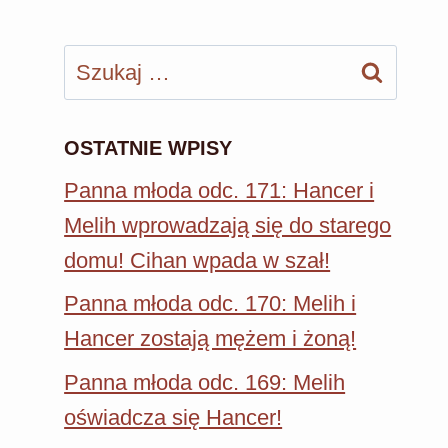
Szukaj:
OSTATNIE WPISY
Panna młoda odc. 171: Hancer i
Melih wprowadzają się do starego
domu! Cihan wpada w szał!
Panna młoda odc. 170: Melih i
Hancer zostają mężem i żoną!
Panna młoda odc. 169: Melih
oświadcza się Hancer!