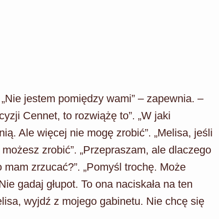
. „Nie jestem pomiędzy wami” – zapewnia. –
yzji Cennet, to rozwiążę to”. „W jaki
. Ale więcej nie mogę zrobić”. „Melisa, jeśli
e możesz zrobić”. „Przepraszam, ale dlaczego
go mam zrzucać?”. „Pomyśl trochę. Może
Nie gadaj głupot. To ona naciskała na ten
elisa, wyjdź z mojego gabinetu. Nie chcę się