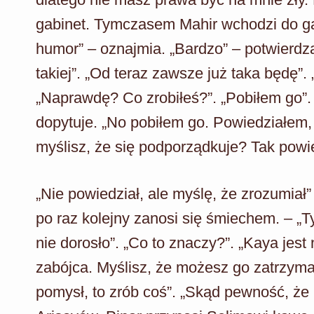
gabinet. Tymczasem Mahir wchodzi do ga
humor” – oznajmia. „Bardzo” – potwierdza
takiej”. „Od teraz zawsze już taka będę”.
„Naprawdę? Co zrobiłeś?”. „Pobiłem go”. 
dopytuje. „No pobiłem go. Powiedziałem, a
myślisz, że się podporządkuje? Tak powie
„Nie powiedział, ale myślę, że zrozumiał”
po raz kolejny zanosi się śmiechem. – „
nie dorosło”. „Co to znaczy?”. „Kaya jes
zabójca. Myślisz, że możesz go zatrzyma
pomysł, to zrób coś”. „Skąd pewność, że 