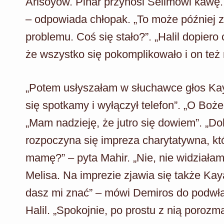
Arisoyów. Pinar przynosi Selimowi kawę. 
– odpowiada chłopak. „To może później 
problemu. Coś się stało?”. „Halil dopiero
że wszystko się pokomplikowało i on te
„Potem usłyszałam w słuchawce głos Kayi”
się spotkamy i wyłączył telefon”. „O Boże
„Mam nadzieję, że jutro się dowiem”. „D
rozpoczyna się impreza charytatywna, kt
mamę?” – pyta Mahir. „Nie, nie widziała
Melisa. Na imprezie zjawia się także Ka
dasz mi znać” – mówi Demiros do podwład
Halil. „Spokojnie, po prostu z nią porozm