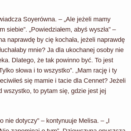
świadcza Soyerówna. – „Ale jeżeli mamy
m siebie”. „Powiedziałem, abyś wyszła” –
ona naprawdę by cię kochała, jeżeli naprawdę
słuchałaby mnie? Ja dla ukochanej osoby nie
ka. Dlatego, że tak powinno być. To jest
ylko słowa i to wszystko”. „Mam rację i ty
eciwiłeś się mamie i tacie dla Cennet? Jeżeli
 wszystko, to pytam się, gdzie jest jej
o nie dotyczy” – kontynuuje Melisa. – „I
. Nie zapominaj o tym”. Dziewczyna opuszcza