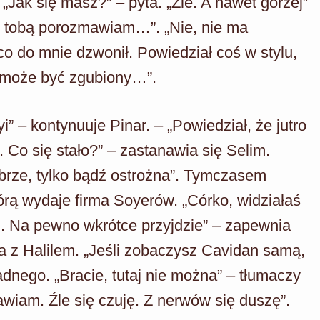
„Jak się masz?” – pyta. „Źle. A nawet gorzej”
z tobą porozmawiam…”. „Nie, nie ma
 co do mnie dzwonił. Powiedział coś w stylu,
ż może być zgubiony…”.
 – kontynuuje Pinar. – „Powiedział, że jutro
. Co się stało?” – zastanawia się Selim.
obrze, tylko bądź ostrożna”. Tymczasem
órą wydaje firma Soyerów. „Córko, widziałaś
m. Na pewno wkrótce przyjdzie” – zapewnia
ya z Halilem. „Jeśli zobaczysz Cavidan samą,
nego. „Bracie, tutaj nie można” – tłumaczy
awiam. Źle się czuję. Z nerwów się duszę”.