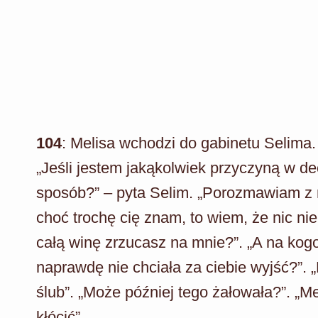
104
: Melisa wchodzi do gabinetu Selima
„Jeśli jestem jakąkolwiek przyczyną w dec
sposób?” – pyta Selim. „Porozmawiam z nią
choć trochę cię znam, to wiem, że nic ni
całą winę zrzucasz na mnie?”. „A na ko
naprawdę nie chciała za ciebie wyjść?”. „
ślub”. „Może później tego żałowała?”. „M
kłócić”.