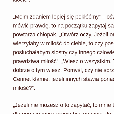
„Moim zdaniem lepiej się pokłóćmy” – o
mówić prawdę, to na początku zapytaj sa
powtarza chłopak. „Otwórz oczy. Jeżeli 
wierzyłaby w miłość do ciebie, to czy po
posłuchałabym siostry czy innego człowie
prawdziwa miłość”. „Wiesz o wszystkim. T
dobrze o tym wiesz. Pomyśl, czy nie sprz
Cennet kłamie, jeżeli innych stawia ponad
miłość?”.
„Jeżeli nie możesz o to zapytać, to mnie t
dlatego nie masz prawa być na mnie zły