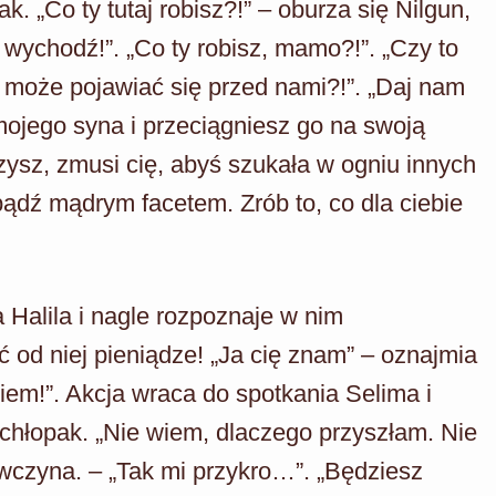
. „Co ty tutaj robisz?!” – oburza się Nilgun,
wychodź!”. „Co ty robisz, mamo?!”. „Czy to
 może pojawiać się przed nami?!”. „Daj nam
 mojego syna i przeciągniesz go na swoją
rzysz, zmusi cię, abyś szukała w ogniu innych
 bądź mądrym facetem. Zrób to, co dla ciebie
Halila i nagle rozpoznaje w nim
ć od niej pieniądze! „Ja cię znam” – oznajmia
kiem!”. Akcja wraca do spotkania Selima i
a chłopak. „Nie wiem, dlaczego przyszłam. Nie
wczyna. – „Tak mi przykro…”. „Będziesz