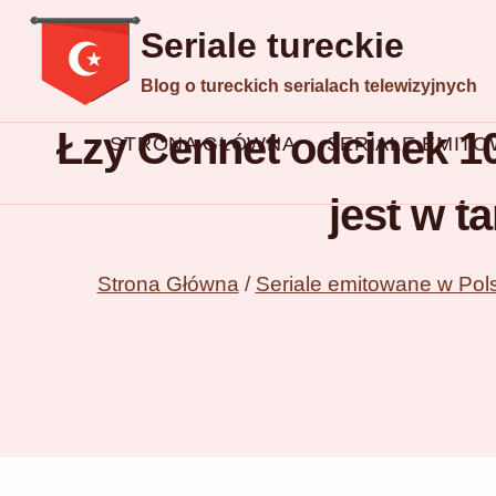
Przejdź
Seriale tureckie
do
Blog o tureckich serialach telewizyjnych
treści
Łzy Cennet odcinek 1
STRONA GŁÓWNA
SERIALE EMIT
jest w t
Strona Główna
/
Seriale emitowane w Pol