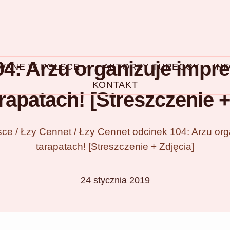
04: Arzu organizuje impr
OWANE W POLSCE
AKTORZY TURECCY
IN
KONTAKT
arapatach! [Streszczenie +
sce
/
Łzy Cennet
/
Łzy Cennet odcinek 104: Arzu org
tarapatach! [Streszczenie + Zdjęcia]
24 stycznia 2019