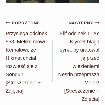
Nawigacja
POPRZEDNI
NASTĘPNY
wpisu
Przysięga odcinek
Elif odcinek 1126:
553: Melike mówi
Kiymet błaga
Kemalowi, że
syna, by uratował
Hikmet chciał
ją przed
rozwieść się z
więzieniem!
Songul!
Nesrin przeprasza
[Streszczenie +
Melek!
Zdjęcia]
[Streszczenie +
Zdjęcia]