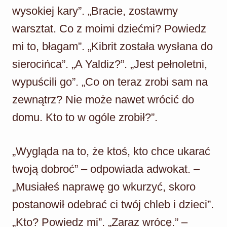
wysokiej kary”. „Bracie, zostawmy
warsztat. Co z moimi dziećmi? Powiedz
mi to, błagam”. „Kibrit została wysłana do
sierocińca”. „A Yaldiz?”. „Jest pełnoletni,
wypuścili go”. „Co on teraz zrobi sam na
zewnątrz? Nie może nawet wrócić do
domu. Kto to w ogóle zrobił?”.
„Wygląda na to, że ktoś, kto chce ukarać
twoją dobroć” – odpowiada adwokat. –
„Musiałeś naprawę go wkurzyć, skoro
postanowił odebrać ci twój chleb i dzieci”.
„Kto? Powiedz mi”. „Zaraz wrócę.” –