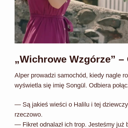
„Wichrowe Wzgórze” – O
Alper prowadzi samochód, kiedy nagle r
wyświetla się imię Songül. Odbiera połąc
— Są jakieś wieści o Halilu i tej dziewcz
rzeczowo.
— Fikret odnalazł ich trop. Jesteśmy już 