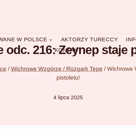
OWANE W POLSCE
AKTORZY TURECCY
IN
dc. 216: Zeynep staje pr
KONTAKT
sce
/
Wichrowe Wzgórze / Rüzgarlı Tepe
/
Wichrowe W
pistoletu!
4 lipca 2025