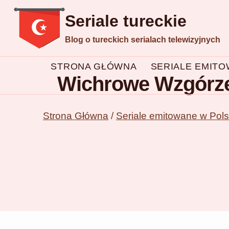
Przejdź
Seriale tureckie
do
Blog o tureckich serialach telewizyjnych
treści
STRONA GŁÓWNA
SERIALE EMIT
Wichrowe Wzgórze o
Strona Główna
/
Seriale emitowane w Pol