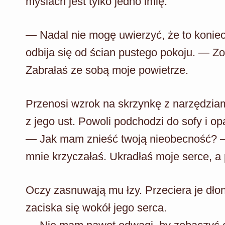
myślach jest tylko jedno imię.
— Nadal nie mogę uwierzyć, że to koniec
odbija się od ścian pustego pokoju. — Zo
Zabrałaś ze sobą moje powietrze.
Przenosi wzrok na skrzynkę z narzędziam
z jego ust. Powoli podchodzi do sofy i op
— Jak mam znieść twoją nieobecność? —
mnie krzyczałaś. Ukradłaś moje serce, a 
Oczy zasnuwają mu łzy. Przeciera je dłon
zaciska się wokół jego serca.