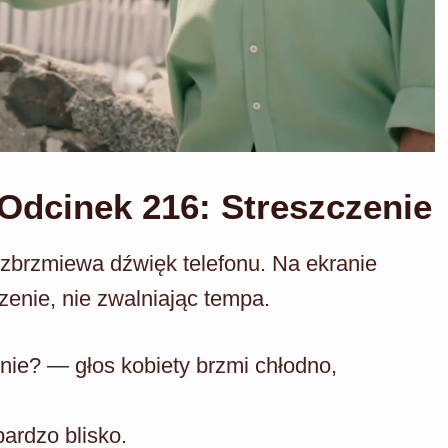
dcinek 216: Streszczenie
ozbrzmiewa dźwięk telefonu. Na ekranie
zenie, nie zwalniając tempa.
ynie? — głos kobiety brzmi chłodno,
bardzo blisko.