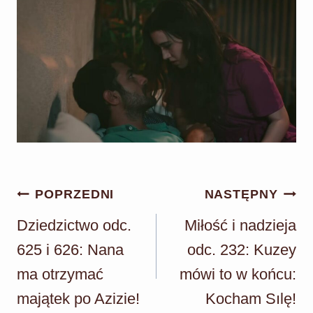
Nawigacja
POPRZEDNI
NASTĘPNY
wpisu
Dziedzictwo odc.
Miłość i nadzieja
625 i 626: Nana
odc. 232: Kuzey
ma otrzymać
mówi to w końcu:
majątek po Azizie!
Kocham Sılę!