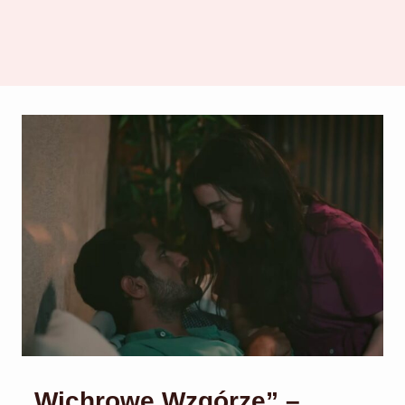
„Wichrowe Wzgórze” –