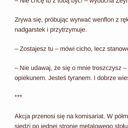
– Nie chcę tu z tobą być! – wybucha Zeyn
Zrywa się, próbując wyrwać wenflon z ręki
nadgarstek i przytrzymuje.
– Zostajesz tu – mówi cicho, lecz stanow
– Nie udawaj, że się o mnie troszczysz –
opiekunem. Jesteś tyranem. I dobrze wie
***
Akcja przenosi się na komisariat. W pó
siedzi po jednej stronie metalowego stoł