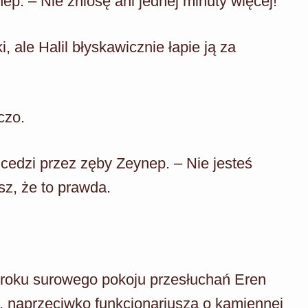
ep. – Nie zniosę ani jednej minuty więcej!
, ale Halil błyskawicznie łapie ją za
czo.
 cedzi przez zęby Zeynep. – Nie jesteś
sz, że to prawda.
łmroku surowego pokoju przesłuchań Eren
u, naprzeciwko funkcjonariusza o kamiennej