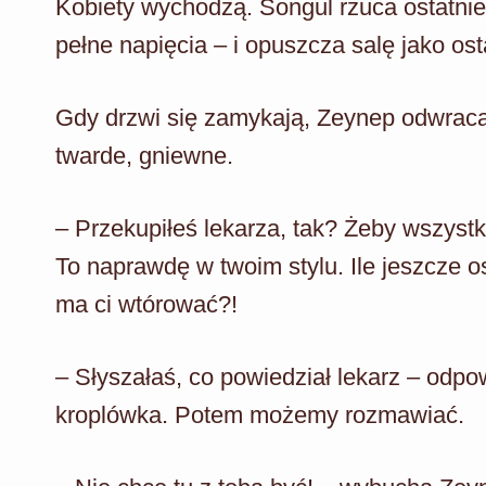
Kobiety wychodzą. Songul rzuca ostatnie
pełne napięcia – i opuszcza salę jako ost
Gdy drzwi się zamykają, Zeynep odwraca 
twarde, gniewne.
– Przekupiłeś lekarza, tak? Żeby wszystki
To naprawdę w twoim stylu. Ile jeszcze 
ma ci wtórować?!
– Słyszałaś, co powiedział lekarz – odpo
kroplówka. Potem możemy rozmawiać.