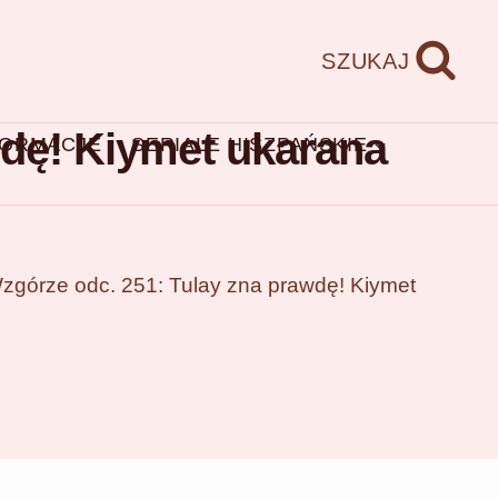
SZUKAJ
dę! Kiymet ukarana
FORMACJE
SERIALE HISZPAŃSKIE
górze odc. 251: Tulay zna prawdę! Kiymet