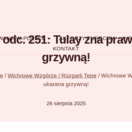
odc. 251: Tulay zna praw
OWANE W POLSCE
AKTORZY TURECCY
IN
KONTAKT
grzywną!
ce
/
Wichrowe Wzgórze / Rüzgarlı Tepe
/
Wichrowe Wz
ukarana grzywną!
26 sierpnia 2025