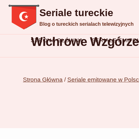
Przejdź
Seriale tureckie
do
Blog o tureckich serialach telewizyjnych
treści
Wichrowe Wzgórze 
STRONA GŁÓWNA
SERIALE EMIT
Strona Główna
/
Seriale emitowane w Pols