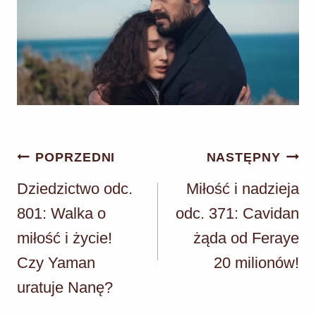
Nawigacja
POPRZEDNI
NASTĘPNY
wpisu
Dziedzictwo odc.
Miłość i nadzieja
801: Walka o
odc. 371: Cavidan
miłość i życie!
żąda od Feraye
Czy Yaman
20 milionów!
uratuje Nanę?