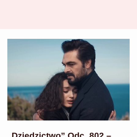
„Dziedzictwo” Odc. 802 –