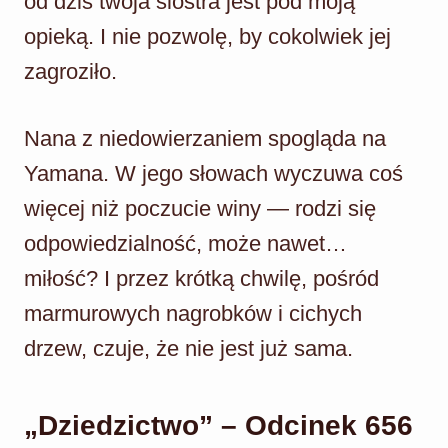
od dziś twoja siostra jest pod moją
opieką. I nie pozwolę, by cokolwiek jej
zagroziło.
Nana z niedowierzaniem spogląda na
Yamana. W jego słowach wyczuwa coś
więcej niż poczucie winy — rodzi się
odpowiedzialność, może nawet…
miłość? I przez krótką chwilę, pośród
marmurowych nagrobków i cichych
drzew, czuje, że nie jest już sama.
„Dziedzictwo” – Odcinek 656