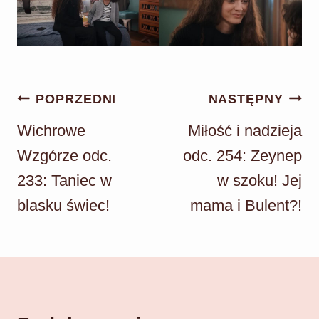
Nawigacja
POPRZEDNI
NASTĘPNY
wpisu
Wichrowe
Miłość i nadzieja
Wzgórze odc.
odc. 254: Zeynep
233: Taniec w
w szoku! Jej
blasku świec!
mama i Bulent?!