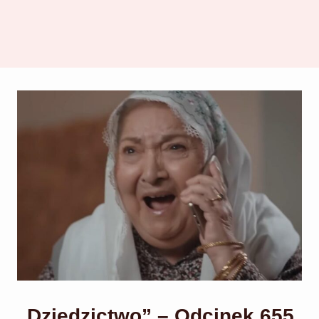
„Dziedzictwo” – Odcinek 655