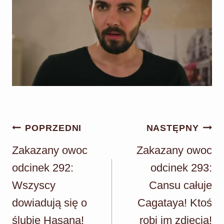
Nawigacja
POPRZEDNI
NASTĘPNY
wpisu
Zakazany owoc
Zakazany owoc
odcinek 292:
odcinek 293:
Wszyscy
Cansu całuje
dowiadują się o
Cagataya! Ktoś
ślubie Hasana!
robi im zdjęcia!