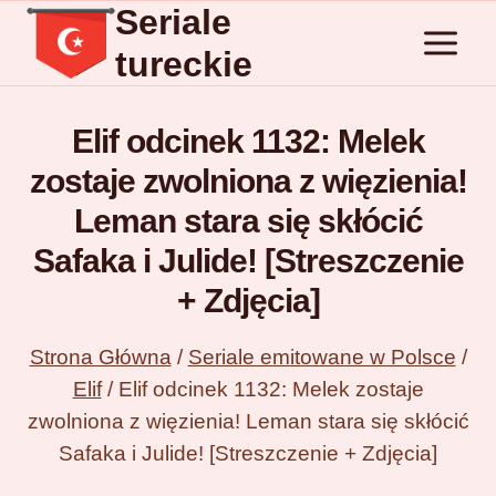
Seriale
Przejdź
do
tureckie
treści
Elif odcinek 1132: Melek
zostaje zwolniona z więzienia!
Leman stara się skłócić
Safaka i Julide! [Streszczenie
+ Zdjęcia]
Strona Główna
/
Seriale emitowane w Polsce
/
Elif
/
Elif odcinek 1132: Melek zostaje
zwolniona z więzienia! Leman stara się skłócić
Safaka i Julide! [Streszczenie + Zdjęcia]