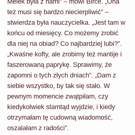
Melek była z nami” – mówi Birce. „Ona
też musi się bardzo niecierpliwić” –
stwierdza była nauczycielka. „Jest tam w
końcu od miesięcy. Co możemy zrobić
dla niej na obiad? Co najbardziej lubi?”.
„Kwaśne kofty, ale zrobimy też mantije i
faszerowaną paprykę. Sprawimy, że
zapomni o tych złych dniach”. „Dam z
siebie wszystko, by tak się stało. W
pewnym momencie zwątpiłam, czy
kiedykolwiek stamtąd wyjdzie, i kiedy
otrzymałam tę cudowną wiadomość,
oszalałam z radości”.