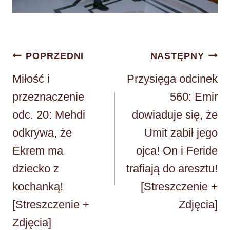
Nawigacja
POPRZEDNI
NASTĘPNY
wpisu
Miłość i
Przysięga odcinek
przeznaczenie
560: Emir
odc. 20: Mehdi
dowiaduje się, że
odkrywa, że
Umit zabił jego
Ekrem ma
ojca! On i Feride
dziecko z
trafiają do aresztu!
kochanką!
[Streszczenie +
[Streszczenie +
Zdjęcia]
Zdjęcia]