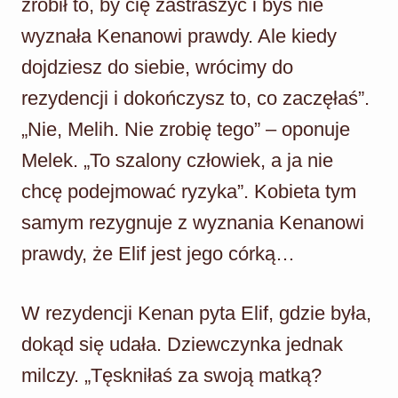
zrobił to, by cię zastraszyć i byś nie
wyznała Kenanowi prawdy. Ale kiedy
dojdziesz do siebie, wrócimy do
rezydencji i dokończysz to, co zaczęłaś”.
„Nie, Melih. Nie zrobię tego” – oponuje
Melek. „To szalony człowiek, a ja nie
chcę podejmować ryzyka”. Kobieta tym
samym rezygnuje z wyznania Kenanowi
prawdy, że Elif jest jego córką…
W rezydencji Kenan pyta Elif, gdzie była,
dokąd się udała. Dziewczynka jednak
milczy. „Tęskniłaś za swoją matką?