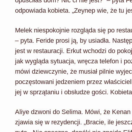
opuściłaś dom? Nic ci nie jest?” – pyta F
odpowiada kobieta. „Zeynep wie, że tu je
Melek niespokojnie rozgląda się po restau
– pyta. Feride prosi ją, by usiadła. Nast
jest w restauracji. Erkut wchodzi do pok
jak wygląda sytuacja, wręcza telefon i 
mówi dziewczynie, że musiał pilnie wyjecha
poczęstowani jedzeniem przez właściciel
jej w sprzątaniu i obsłudze gości. Kobie
Aliye dzwoni do Selima. Mówi, że Kenan 
zjawia się w rezydencji. „Bracie, ile jes