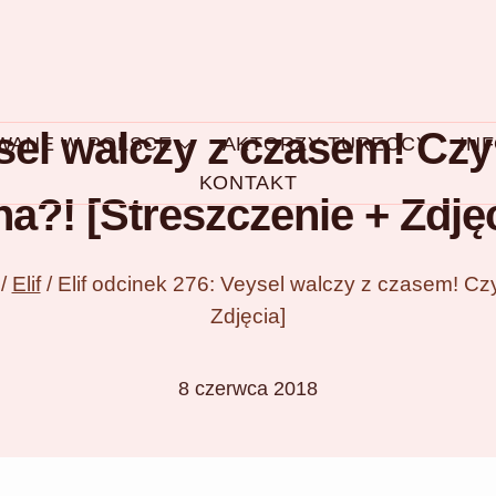
ysel walczy z czasem! Cz
OWANE W POLSCE
AKTORZY TURECCY
IN
KONTAKT
na?! [Streszczenie + Zdjęc
/
Elif
/
Elif odcinek 276: Veysel walczy z czasem! Cz
Zdjęcia]
8 czerwca 2018