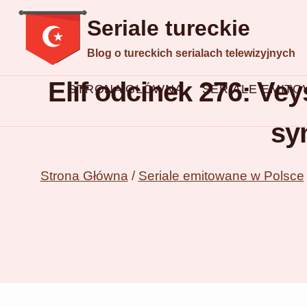
Przejdź
Seriale tureckie
do
Blog o tureckich serialach telewizyjnych
treści
Elif odcinek 276: Ve
STRONA GŁÓWNA
SERIALE EMIT
sy
Strona Główna
/
Seriale emitowane w Polsce