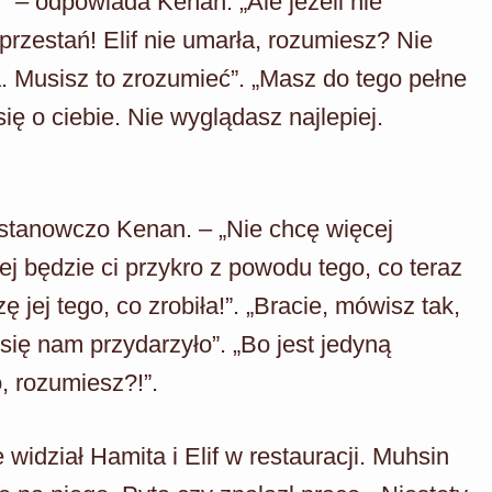
f” – odpowiada Kenan. „Ale jeżeli nie
przestań! Elif nie umarła, rozumiesz? Nie
a. Musisz to zrozumieć”. „Masz do tego pełne
ę o ciebie. Nie wyglądasz najlepiej.
 stanowczo Kenan. – „Nie chcę więcej
iej będzie ci przykro z powodu tego, co teraz
jej tego, co zrobiła!”. „Bracie, mówisz tak,
się nam przydarzyło”. „Bo jest jedyną
, rozumiesz?!”.
idział Hamita i Elif w restauracji. Muhsin