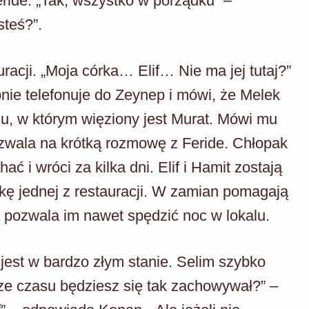
eride. „Tak, wszystko w porządku” –
steś?”.
racji. „Moja córka… Elif… Nie ma jej tutaj?”
ępnie telefonuje do Zeynep i mówi, że Melek
oju, w którym więziony jest Murat. Mówi mu
pozwala na krótką rozmowę z Feride. Chłopak
ć i wróci za kilka dni. Elif i Hamit zostają
kę jednej z restauracji. W zamian pomagają
ta pozwala im nawet spędzić noc w lokalu.
jest w bardzo złym stanie. Selim szybko
zcze czasu będziesz się tak zachowywał?” –