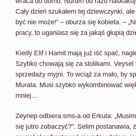
wraca do domu. Nurten od razu naskakuje 
Cały dzień szukałem tej dziewczynki, ale
być nie może!” – oburza się kobieta. – „
pracy, to uganiasz się za jakąś głupią dz
Kiedy Elif i Hamit mają już iść spać, n
Szybko chowają się za stolikami. Veysel
sprzedaży myjni. To wciąż za mało, by s
Murata. Musi szybko wykombinować większ
mniej…
Zeynep odbiera sms-a od Erkuta: „Mus
się jutro zobaczyć?”. Selim postanawia,