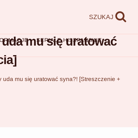
SZUKAJ
y uda mu się uratować
FORMACJE
SERIALE HISZPAŃSKIE
ia]
y uda mu się uratować syna?! [Streszczenie +