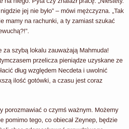
na niego. Pyta czy znalazł pracę. „Niestety.
 nigdzie jej nie było” – mówi mężczyzna. „Tak
Nie mamy na rachunki, a ty zamiast szukać
iewuchą?!”.
agle za szybą lokalu zauważają Mahmuda!
 tymczasem przelicza pieniądze uzyskane ze
płacić dług względem Necdeta i uwolnić
ą ilość gotówki, a czasu jest coraz
imy porozmawiać o czymś ważnym. Możemy
 że pomimo tego, co obiecał Zeynep, będzie