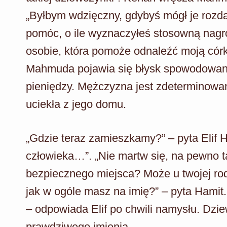
„Byłbym wdzięczny, gdybyś mógł je rozda
pomóc, o ile wyznaczyłeś stosowną nagrod
osobie, która pomoże odnaleźć moją cór
Mahmuda pojawia się błysk spowodowany
pieniędzy. Mężczyzna jest zdeterminowan
uciekła z jego domu.
„Gdzie teraz zamieszkamy?” – pyta Elif 
człowieka…”. „Nie martw się, na pewno t
bezpiecznego miejsca? Może u twojej rod
jak w ogóle masz na imię?” – pyta Hami
– odpowiada Elif po chwili namysłu. Dz
prawdziwego imienia.