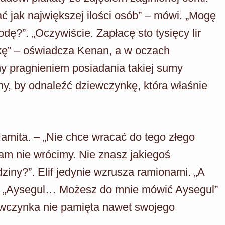
ć jak największej ilości osób” – mówi. „Mogę
ę?”. „Oczywiście. Zapłacę sto tysięcy lir
kę” – oświadcza Kenan, a w oczach
 pragnieniem posiadania takiej sumy
y, by odnaleźć dziewczynkę, która właśnie
Hamita. – „Nie chce wracać do tego złego
am nie wrócimy. Nie znasz jakiegoś
ziny?”. Elif jedynie wzrusza ramionami. „A
t. „Aysegul… Możesz do mnie mówić Aysegul”
iewczynka nie pamięta nawet swojego