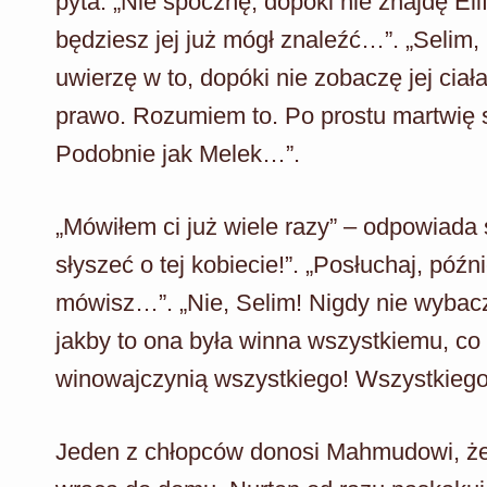
pyta. „Nie spocznę, dopóki nie znajdę Eli
będziesz jej już mógł znaleźć…”. „Selim, 
uwierzę w to, dopóki nie zobaczę jej ciał
prawo. Rozumiem to. Po prostu martwię si
Podobnie jak Melek…”.
„Mówiłem ci już wiele razy” – odpowiada
słyszeć o tej kobiecie!”. „Posłuchaj, późn
mówisz…”. „Nie, Selim! Nigdy nie wybaczę 
jakby to ona była winna wszystkiemu, co 
winowajczynią wszystkiego! Wszystkiego
Jeden z chłopców donosi Mahmudowi, że w