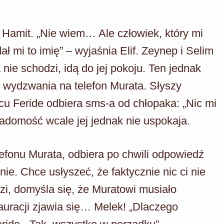
 Hamit. „Nie wiem… Ale człowiek, który mi
ł mi to imię” – wyjaśnia Elif. Zeynep i Selim
nie schodzi, idą do jej pokoju. Ten jednak
e wydzwania na telefon Murata. Słyszy
ńcu Feride odbiera sms-a od chłopaka: „Nic mi
 wiadomość wcale jej jednak nie uspokaja.
elefonu Murata, odbiera po chwili odpowiedź
ie. Chce usłyszeć, że faktycznie nic ci nie
dzi, domyśla się, że Muratowi musiało
auracji zjawia się… Melek! „Dlaczego