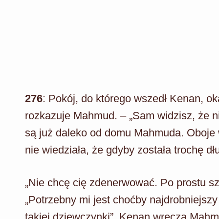
276
: Pokój, do którego wszedł Kenan, oka
rozkazuje Mahmud. – „Sam widzisz, że ni
są już daleko od domu Mahmuda. Oboje w
nie wiedziała, że gdyby została trochę dłu
„Nie chcę cię zdenerwować. Po prostu 
„Potrzebny mi jest choćby najdrobniejszy
takiej dziewczynki”. Kenan wręcza Mahmu