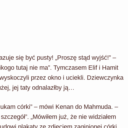
zuje się być pusty! „Proszę stąd wyjść!” –
kogo tutaj nie ma”. Tymczasem Elif i Hamit
yskoczyli przez okno i uciekli. Dziewczynka
żej, jej taty odnalazłby ją…
szukam córki” – mówi Kenan do Mahmuda. –
 szczegół”. „Mówiłem już, że nie widziałem
dowi plakaty ze zdjęciem zaginionej córki.