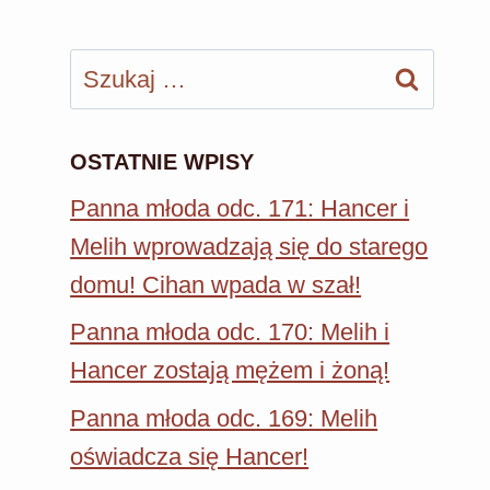
Szukaj:
OSTATNIE WPISY
Panna młoda odc. 171: Hancer i
Melih wprowadzają się do starego
domu! Cihan wpada w szał!
Panna młoda odc. 170: Melih i
Hancer zostają mężem i żoną!
Panna młoda odc. 169: Melih
oświadcza się Hancer!