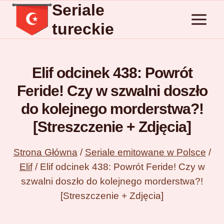
Seriale
Przejdź
do
tureckie
treści
Elif odcinek 438: Powrót
Feride! Czy w szwalni doszło
do kolejnego morderstwa?!
[Streszczenie + Zdjęcia]
Strona Główna
/
Seriale emitowane w Polsce
/
Elif
/
Elif odcinek 438: Powrót Feride! Czy w
szwalni doszło do kolejnego morderstwa?!
[Streszczenie + Zdjęcia]