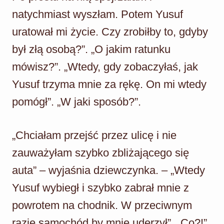
natychmiast wyszłam. Potem Yusuf
uratował mi życie. Czy zrobiłby to, gdyby
był złą osobą?”. „O jakim ratunku
mówisz?”. „Wtedy, gdy zobaczyłaś, jak
Yusuf trzyma mnie za rękę. On mi wtedy
pomógł”. „W jaki sposób?”.
„Chciałam przejść przez ulicę i nie
zauważyłam szybko zbliżającego się
auta” – wyjaśnia dziewczynka. – „Wtedy
Yusuf wybiegł i szybko zabrał mnie z
powrotem na chodnik. W przeciwnym
razie samochód by mnie uderzył”. „Co?!”