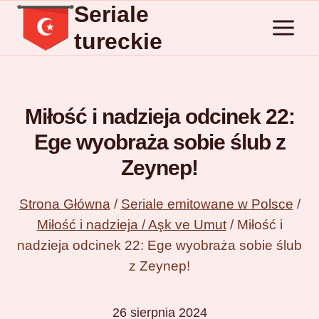
Seriale
Przejdź
do
tureckie
treści
Miłość i nadzieja odcinek 22:
Ege wyobraża sobie ślub z
Zeynep!
Strona Główna
/
Seriale emitowane w Polsce
/
Miłość i nadzieja / Aşk ve Umut
/
Miłość i
nadzieja odcinek 22: Ege wyobraża sobie ślub
z Zeynep!
26 sierpnia 2024