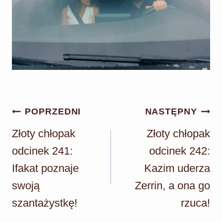
Nawigacja
POPRZEDNI
NASTĘPNY
wpisu
Złoty chłopak
Złoty chłopak
odcinek 241:
odcinek 242:
Ifakat poznaje
Kazim uderza
swoją
Zerrin, a ona go
szantażystkę!
rzuca!