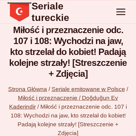
Seriale
Przejdź
do
tureckie
treści
Miłość i przeznaczenie odc.
107 i 108: Wychodzi na jaw,
kto strzelał do kobiet! Padają
kolejne strzały! [Streszczenie
+ Zdjęcia]
Strona Główna
/
Seriale emitowane w Polsce
/
Miłość i przeznaczenie / Doğduğun Ev
Kaderindir
/
Miłość i przeznaczenie odc. 107 i
108: Wychodzi na jaw, kto strzelał do kobiet!
Padają kolejne strzały! [Streszczenie +
Zdjęcia]