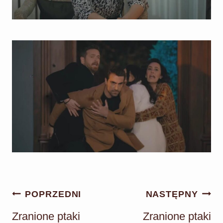
Nawigacja
POPRZEDNI
NASTĘPNY
wpisu
Zranione ptaki
Zranione ptaki