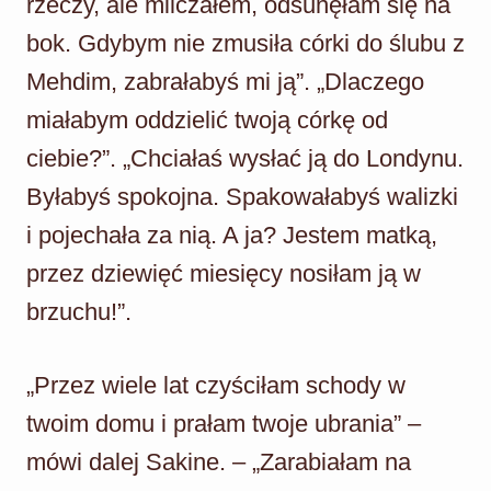
rzeczy, ale milczałem, odsunęłam się na
bok. Gdybym nie zmusiła córki do ślubu z
Mehdim, zabrałabyś mi ją”. „Dlaczego
miałabym oddzielić twoją córkę od
ciebie?”. „Chciałaś wysłać ją do Londynu.
Byłabyś spokojna. Spakowałabyś walizki
i pojechała za nią. A ja? Jestem matką,
przez dziewięć miesięcy nosiłam ją w
brzuchu!”.
„Przez wiele lat czyściłam schody w
twoim domu i prałam twoje ubrania” –
mówi dalej Sakine. – „Zarabiałam na