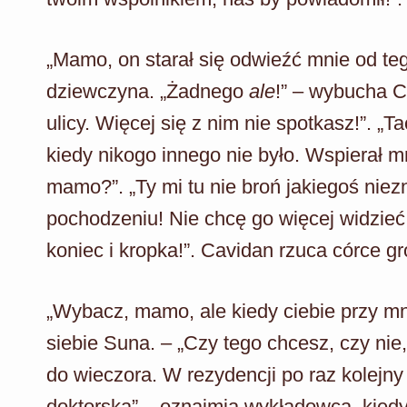
„Mamo, on starał się odwieźć mnie od te
dziewczyna. „Żadnego
ale
!” – wybucha C
ulicy. Więcej się z nim nie spotkasz!”. „T
kiedy nikogo innego nie było. Wspierał m
mamo?”. „Ty mi tu nie broń jakiegoś ni
pochodzeniu! Nie chcę go więcej widzieć 
koniec i kropka!”. Cavidan rzuca córce g
„Wybacz, mamo, ale kiedy ciebie przy mni
siebie Suna. – „Czy tego chcesz, czy nie
do wieczora. W rezydencji po raz kolejn
doktorską” – oznajmia wykładowca, kiedy