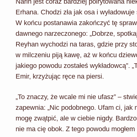
Narin jest coraz bardziej poirytowana ni
Erhana. Chodzi zła jak osa i wyładowuj
W końcu postanawia zakończyć tę spraw
dawnego narzeczonego: „Dobrze, spotkajm
Reyhan wychodzi na taras, gdzie przy sto
w milczeniu piją kawę, aż w końcu dziew
jakiego powodu zostałeś wykładowcą”. „T
Emir, krzyżując ręce na piersi.
„To znaczy, że wcale mi nie ufasz” – stw
zapewnia: „Nic podobnego. Ufam ci, jak
mogę zwątpić, ale w ciebie nigdy. Bardzo
nie ma cię obok. Z tego powodu mogłem s