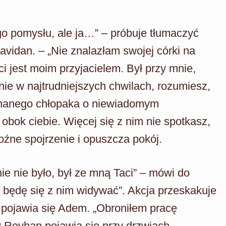
go pomysłu, ale ja…” – próbuje tłumaczyć
avidan. – „Nie znalazłam swojej córki na
aci jest moim przyjacielem. Był przy mnie,
nie w najtrudniejszych chwilach, rozumiesz,
eznanego chłopaka o niewiadomym
obok ciebie. Więcej się z nim nie spotkasz,
roźne spojrzenie i opuszcza pokój.
e nie było, był ze mną Taci” – mówi do
, będę się z nim widywać”. Akcja przeskakuje
y pojawia się Adem. „Obroniłem pracę
 Reyhan pojawia się przy drzwiach. –