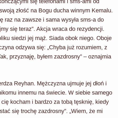
ekończącymi się telefonami i sms-ami od
e swoją złość na Bogu ducha winnym Kemalu.
ę raz na zawsze i sama wysyła sms-a do
y się teraz”. Akcja wraca do rezydencji.
liku siedzi jej mąż. Siada obok niego. Oboje
czyna odzywa się: „Chyba już rozumiem, z
ak, przyznaję, byłem zazdrosny” – oznajmia
ierdza Reyhan. Mężczyzna ujmuje jej dłoń i
 nikomu innemu na świecie. W siebie samego
 cię kocham i bardzo za tobą tęsknię, kiedy
tać się trochę zazdrosny”. „Wiem, że mi