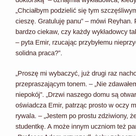
„Chciałbym podzielić się tym szczęśliw
cieszę. Gratuluję panu” – mówi Reyhan. P
bardzo ciekaw, czy każdy wykładowcy tak
– pyta Emir, rzucając przybyłemu nieprzy
solidna praca?”.
„Proszę mi wybaczyć, już drugi raz nac
przepraszającym tonem. – „Nie zdawałe
niepokój”. „Drzwi naszego domu są otwart
oświadcza Emir, patrząc prosto w oczy m
rywala. – „Jestem po prostu zdziwiony, ż
studentkę. A może innym uczniom też pa