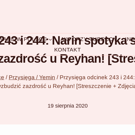
243 i 244: Narin spotyka 
OWANE W POLSCE
AKTORZY TURECCY
IN
KONTAKT
zazdrość u Reyhan! [Stres
ce
/
Przysięga / Yemin
/
Przysięga odcinek 243 i 244:
zbudzić zazdrość u Reyhan! [Streszczenie + Zdjęci
19 sierpnia 2020