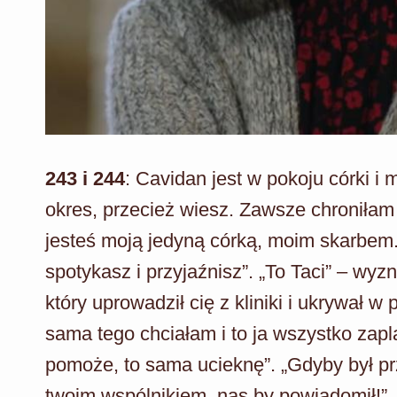
243 i 244
: Cavidan jest w pokoju córki i 
okres, przecież wiesz. Zawsze chroniłam 
jesteś moją jedyną córką, moim skarbem.
spotykasz i przyjaźnisz”. „To Taci” – wyz
który uprowadził cię z kliniki i ukrywał w
sama tego chciałam i to ja wszystko zapl
pomoże, to sama ucieknę”. „Gdyby był p
twoim wspólnikiem, nas by powiadomił!”.