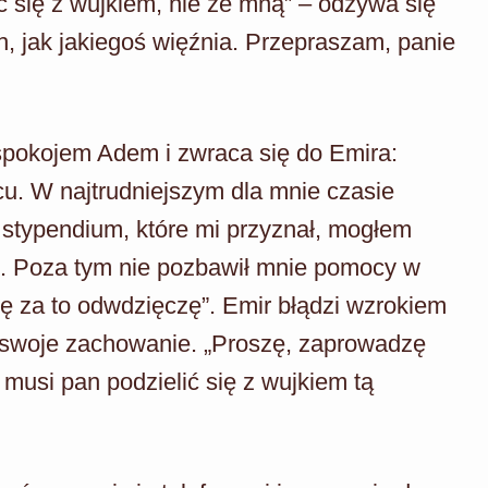
 się z wujkiem, nie ze mną” – odzywa się
, jak jakiegoś więźnia. Przepraszam, panie
spokojem Adem i zwraca się do Emira:
u. W najtrudniejszym dla mnie czasie
 stypendium, które mi przyznał, mogłem
e. Poza tym nie pozbawił mnie pomocy w
ię za to odwdzięczę”. Emir błądzi wzrokiem
 swoje zachowanie. „Proszę, zaprowadzę
musi pan podzielić się z wujkiem tą