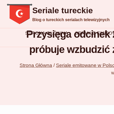
Przejdź
Seriale tureckie
do
Blog o tureckich serialach telewizyjnych
treści
Przysięga odcinek 
STRONA GŁÓWNA
SERIALE EMIT
próbuje wzbudzić 
Strona Główna
/
Seriale emitowane w Pols
w