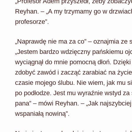
„Profesor Adem przyszedł, żeby zobaczyć
Reyhan. – „A my trzymamy go w drzwiach
profesorze”.
„Naprawdę nie ma za co” – oznajmia ze 
„Jestem bardzo wdzięczny pańskiemu ojc
wyciągnął do mnie pomocną dłoń. Dzięki
zdobyć zawód i zacząć zarabiać na życi
czasie mojego ślubu. Nie wiem, jak mu s
po podłodze. Jest mu wyraźnie wstyd za
pana” – mówi Reyhan. – „Jak najszybciej 
wspaniałą nowiną”.