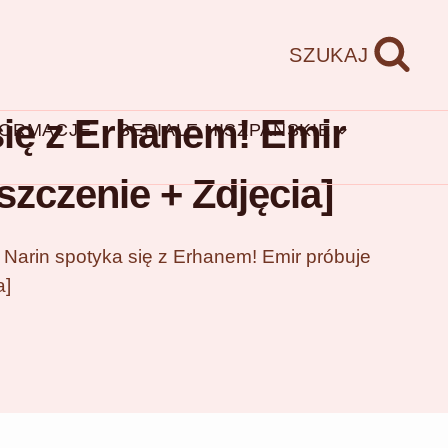
SZUKAJ
się z Erhanem! Emir
FORMACJE
SERIALE HISZPAŃSKIE
zczenie + Zdjęcia]
 Narin spotyka się z Erhanem! Emir próbuje
a]