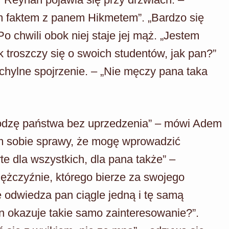
ym faktem z panem Hikmetem”. „Bardzo się
o chwili obok niej staje jej mąż. „Jestem
 troszczy się o swoich studentów, jak pan?”
chylne spojrzenie. – „Nie męczy pana taka
hodzę państwa bez uprzedzenia” – mówi Adem
m sobie sprawy, że mogę wprowadzić
e dla wszystkich, dla pana także” –
ężczyźnie, którego bierze za swojego
e odwiedza pan ciągle jedną i tę samą
n okazuje takie samo zainteresowanie?”.