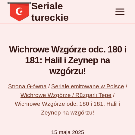
Seriale
Przejdź
do
tureckie
treści
Wichrowe Wzgórze odc. 180 i
181: Halil i Zeynep na
wzgórzu!
Strona Główna
/
Seriale emitowane w Polsce
/
Wichrowe Wzgórze / Rüzgarlı Tepe
/
Wichrowe Wzgórze odc. 180 i 181: Halil i
Zeynep na wzgórzu!
15 maja 2025