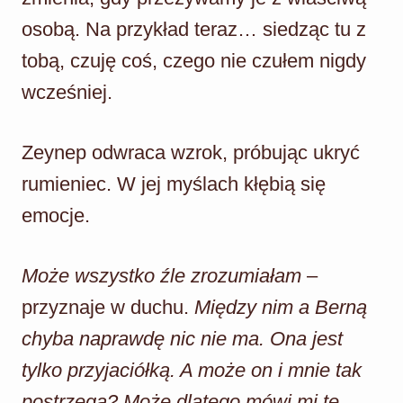
osobą. Na przykład teraz… siedząc tu z
tobą, czuję coś, czego nie czułem nigdy
wcześniej.
Zeynep odwraca wzrok, próbując ukryć
rumieniec. W jej myślach kłębią się
emocje.
Może wszystko źle zrozumiałam
–
przyznaje w duchu.
Między nim a Berną
chyba naprawdę nic nie ma. Ona jest
tylko przyjaciółką. A może on i mnie tak
postrzega? Może dlatego mówi mi te