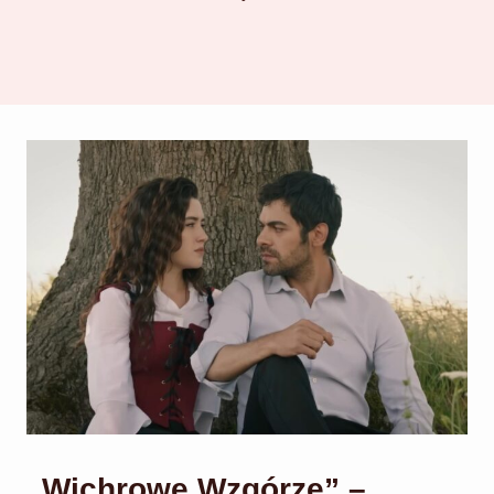
„Wichrowe Wzgórze” –