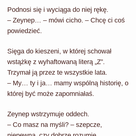
Podnosi się i wyciąga do niej rękę.
– Zeynep… – mówi cicho. – Chcę ci coś
powiedzieć.
Sięga do kieszeni, w której schował
wstążkę z wyhaftowaną literą „Z”.
Trzymał ją przez te wszystkie lata.
– My… ty i ja… mamy wspólną historię, o
której być może zapomniałaś.
Zeynep wstrzymuje oddech.
– Co masz na myśli? – szepcze,
niepewna, czy dobrze rozumie.