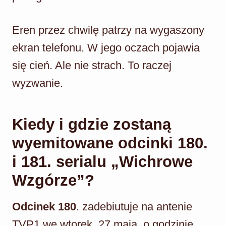
Eren przez chwilę patrzy na wygaszony
ekran telefonu. W jego oczach pojawia
się cień. Ale nie strach. To raczej
wyzwanie.
Kiedy i gdzie zostaną
wyemitowane odcinki 180.
i 181. serialu „Wichrowe
Wzgórze”?
Odcinek 180
. zadebiutuje na antenie
TVP1 we wtorek, 27 maja, o godzinie