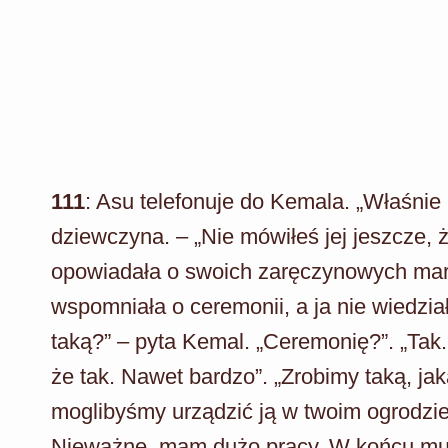
111
: Asu telefonuje do Kemala. „Właśni
dziewczyna. – „Nie mówiłeś jej jeszcze,
opowiadała o swoich zaręczynowych marz
wspomniała o ceremonii, a ja nie wiedzia
taką?” – pyta Kemal. „Ceremonię?”. „Tak
że tak. Nawet bardzo”. „Zrobimy taką, ja
moglibyśmy urządzić ją w twoim ogrodzi
Nieważne, mam dużo pracy. W końcu mus