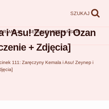
SZUKAJ
 i Asu! Zeynep i Ozan
FORMACJE
SERIALE HISZPAŃSKIE
czenie + Zdjęcia]
inek 111: Zaręczyny Kemala i Asu! Zeynep i
jęcia]