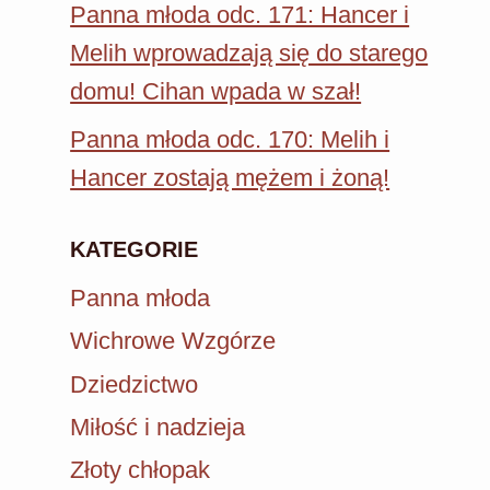
Panna młoda odc. 171: Hancer i
Melih wprowadzają się do starego
domu! Cihan wpada w szał!
Panna młoda odc. 170: Melih i
Hancer zostają mężem i żoną!
KATEGORIE
Panna młoda
Wichrowe Wzgórze
Dziedzictwo
Miłość i nadzieja
Złoty chłopak