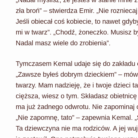
zła broń” – stwierdza Emir. „Nie rozniecaj 
Jeśli obiecał coś kobiecie, to nawet gdyby
mi w twarz”. „Chodź, żoneczko. Musisz by
Nadal masz wiele do zrobienia”.
Tymczasem Kemal udaje się do zakładu o
„Zawsze byłeś dobrym dzieckiem” – mówi
twarzy. Mam nadzieję, że i twoje dzieci t
cięższa, wiesz o tym. Składasz obietnicę
ma już żadnego odwrotu. Nie zapominaj o 
„Nie zapomnę, tato” – zapewnia Kemal. „S
Ta dziewczyna nie ma rodziców. A jej wuj