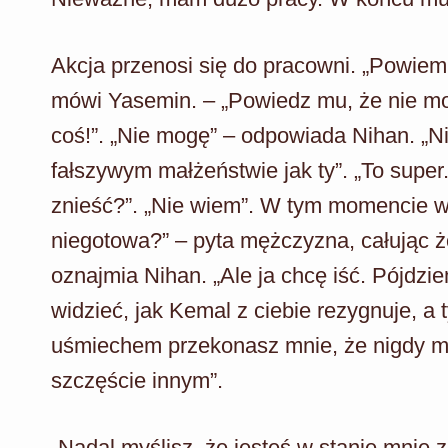
Akcja przenosi się do pracowni. „Powiem c
mówi Yasemin. – „Powiedz mu, że nie mo
coś!”. „Nie mogę” – odpowiada Nihan. „N
fałszywym małżeństwie jak ty”. „To super
znieść?”. „Nie wiem”. W tym momencie w 
niegotowa?” – pyta mężczyzna, całując ż
oznajmia Nihan. „Ale ja chcę iść. Pójdz
widzieć, jak Kemal z ciebie rezygnuje, a
uśmiechem przekonasz mnie, że nigdy m
szczęście innym”.
„Nadal myślisz, że jesteś w stanie mnie 