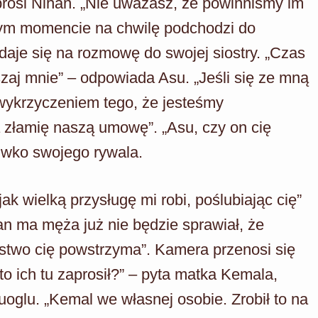
 prosi Nihan. „Nie uważasz, że powinniśmy im
tym momencie na chwilę podchodzi do
udaje się na rozmowę do swojej siostry. „Czas
zaj mnie” – odpowiada Asu. „Jeśli się ze mną
wykrzyczeniem tego, że jesteśmy
a złamię naszą umowę”. „Asu, czy on cię
iwko swojego rywala.
ak wielką przysługę mi robi, poślubiając cię”
han ma męża już nie będzie sprawiał, że
stwo cię powstrzyma”. Kamera przenosi się
to ich tu zaprosił?” – pyta matka Kemala,
oglu. „Kemal we własnej osobie. Zrobił to na