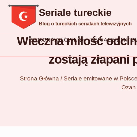
Przejdź
Seriale tureckie
do
Blog o tureckich serialach telewizyjnych
treści
Wieczna miłość odcin
STRONA GŁÓWNA
SERIALE EMIT
zostają złapani 
Strona Główna
/
Seriale emitowane w Polsc
Ozan 