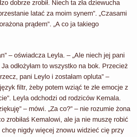
zo dobrze zrobił. Niech ta zła dziewucha
przestanie latać za moim synem”. „Czasami
porażona prądem”. „A co ja takiego
” – oświadcza Leyla. – „Ale niech jej pani
im. Ja odłożyłam to wszystko na bok. Przecież
zecz, pani Leylo i zostałam opluta” –
ęzyk filtr, żeby potem wziąć te złe emocje z
cie”. Leyla odchodzi od rodziców Kemala.
ękuję” – mówi. „Za co?” – nie rozumie żona
o zrobiłaś Kemalowi, ale ja nie muszę robić
ie chcę nigdy więcej znowu widzieć cię przy