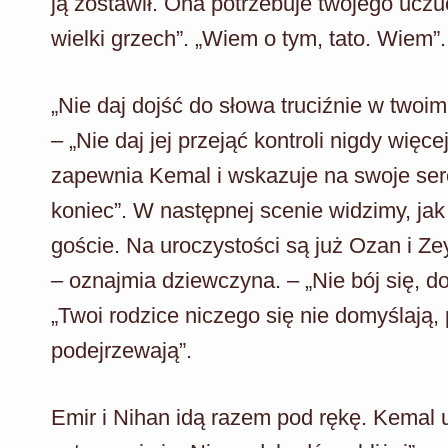
ją zostawił. Ona potrzebuje twojego uczuc
wielki grzech”. „Wiem o tym, tato. Wiem”.
„Nie daj dojść do słowa truciźnie w two
– „Nie daj jej przejąć kontroli nigdy więce
zapewnia Kemal i wskazuje na swoje serc
koniec”. W następnej scenie widzimy, ja
goście. Na uroczystości są już Ozan i Z
– oznajmia dziewczyna. – „Nie bój się, d
„Twoi rodzice niczego się nie domyślają, 
podejrzewają”.
Emir i Nihan idą razem pod rękę. Kemal u