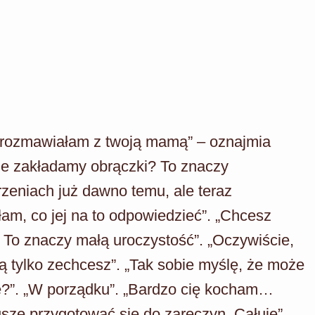
e rozmawiałam z twoją mamą” – oznajmia
 że zakładamy obrączki? To znaczy
eniach już dawno temu, ale teraz
łam, co jej na to odpowiedzieć”. „Chcesz
. To znaczy małą uroczystość”. „Oczywiście,
ką tylko zechcesz”. „Tak sobie myślę, że może
e?”. „W porządku”. „Bardzo cię kocham…
zę przygotować się do zaręczyn. Całuję”.