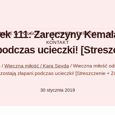
ek 111: Zaręczyny Kemala
OWANE W POLSCE
AKTORZY TURECCY
IN
KONTAKT
podczas ucieczki! [Stresz
e
/
Wieczna miłość / Kara Sevda
/
Wieczna miłość odc
zostają złapani podczas ucieczki! [Streszczenie + Zd
30 stycznia 2019