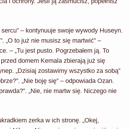
ia i ochrony. Jeśli ją zasmucisz, popełnisz
im sercu” – kontynuuje swoje wywody Huseyn.
j”. „O to już nie musisz się martwić” –
e. – „Tu jest pusto. Pogrzebałem ją. To
k przed domem Kemala zbierają już się
eynep. „Dzisiaj zostawimy wszystko za sobą”
obrze?”. „Nie boję się” – odpowiada Ozan.
prawda?”. „Nie, nie martw się. Niczego nie
kradkiem zerka w ich stronę. „Okej,