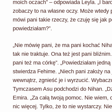
moich oczach” – odpowiada Leyla. „I bard
zobaczy to na własne oczy. Może wtedy 
mówi pani takie rzeczy, że czuję się jak 
powiedziałam?”.
„Nie mówię pani, że ma pani kochać Nihan
tak nie traktuje. Ona też jest pani bliźn
pani też ma córkę”. „Powiedziałam jedną r
stwierdza Fehime. „Niech pani założy na j
wewnątrz, zgnieść je i wyrzucić. Wybacz
Tymczasem Asu podchodzi do Nihan. „Dzi
Emira. „Za całą twoją pomoc. Nie wiem, c
nic więcej. Tylko, że to nie wystarczy. N