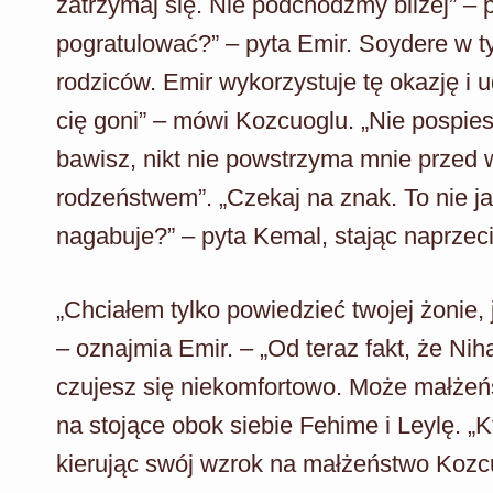
zatrzymaj się. Nie podchodźmy bliżej” –
pogratulować?” – pyta Emir. Soydere w 
rodziców. Emir wykorzystuje tę okazję i 
cię goni” – mówi Kozcuoglu. „Nie pospies
bawisz, nikt nie powstrzyma mnie przed 
rodzeństwem”. „Czekaj na znak. To nie j
nagabuje?” – pyta Kemal, stając naprzec
„Chciałem tylko powiedzieć twojej żonie, j
– oznajmia Emir. – „Od teraz fakt, że Ni
czujesz się niekomfortowo. Może małżeń
na stojące obok siebie Fehime i Leylę. „K
kierując swój wzrok na małżeństwo Kozcu