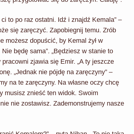
i to po raz ostatni. Idź i znajdź Kemala” –
że się zaręczyć. Zapobiegnij temu. Zrób
ie możesz dopuścić, by Kemal żył w
. Nie będę sama”. „Będziesz w stanie to
pracowni zjawia się Emir. „A ty jeszcze
onę. „Jednak nie pójdę na zaręczyny” –
iemy na te zaręczyny. Na własne oczy chcę
 ty musisz znieść ten widok. Swoim
nie nie zostawisz. Zademonstrujemy nasze
zranić Kemalem?” – pyta Nihan. „To nie taka