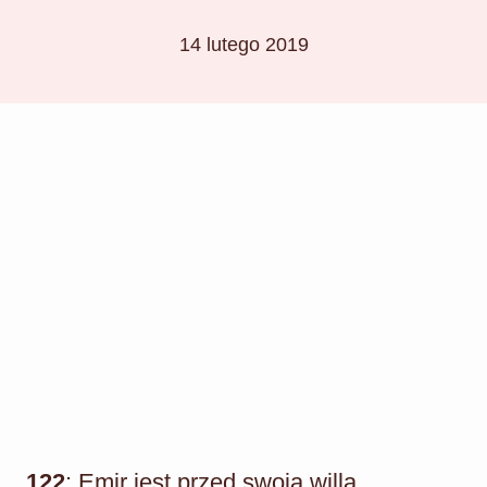
14 lutego 2019
122
: Emir jest przed swoją willą.