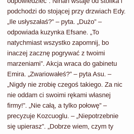
odpowiedzieć”. Nihan wstaje od stolika i
podchodzi do stojącej przy drzwiach Edy.
„Ile usłyszałaś?” – pyta. „Dużo” –
odpowiada kuzynka Efsane. „To
natychmiast wszystko zapomnij, bo
inaczej zacznę pogrywać z twoimi
marzeniami”. Akcja wraca do gabinetu
Emira. „Zwariowałeś?” – pyta Asu. –
„Nigdy nie zrobię czegoś takiego. Za nic
nie oddam ci swoimi rękami własnej
firmy!”. „Nie całą, a tylko połowę” –
precyzuje Kozcuoglu. – „Niepotrzebnie
się upierasz”. „Dobrze wiem, czym ty