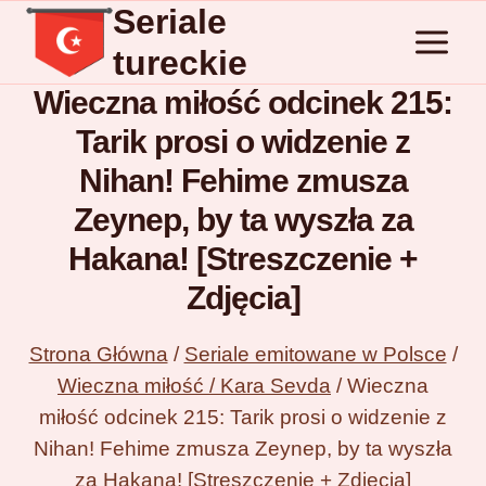
Seriale
Przejdź
do
tureckie
treści
Wieczna miłość odcinek 215:
Tarik prosi o widzenie z
Nihan! Fehime zmusza
Zeynep, by ta wyszła za
Hakana! [Streszczenie +
Zdjęcia]
Strona Główna
/
Seriale emitowane w Polsce
/
Wieczna miłość / Kara Sevda
/
Wieczna
miłość odcinek 215: Tarik prosi o widzenie z
Nihan! Fehime zmusza Zeynep, by ta wyszła
za Hakana! [Streszczenie + Zdjęcia]