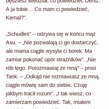
będziesz wiedział, co powiedzieć Deniz.
A ja tobie… Co mam ci powiedzieć,
Kemal?”.
„Schudłeś” – odzywa się w końcu mąż
Asu. – „Nie pozwalają ci go dostarczyć,
ale mama ciągle wysyła ci borek. Ma
zamiar pokonać upór strażników”. „Nie
rób tego. Porozmawiaj ze mną” – prosi
Tarik. – „Odkąd nie rozmawiasz ze mną,
ciągle mówię sam do siebie. Czuję
jakbym tracił rozum”. „I tak wiesz, co
zamierzam powiedzieć. Tak, miałem