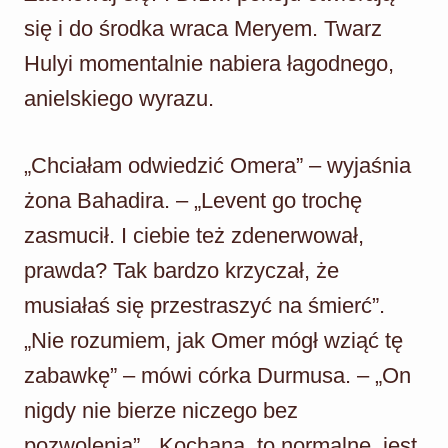
się i do środka wraca Meryem. Twarz
Hulyi momentalnie nabiera łagodnego,
anielskiego wyrazu.
„Chciałam odwiedzić Omera” – wyjaśnia
żona Bahadira. – „Levent go trochę
zasmucił. I ciebie też zdenerwował,
prawda? Tak bardzo krzyczał, że
musiałaś się przestraszyć na śmierć”.
„Nie rozumiem, jak Omer mógł wziąć tę
zabawkę” – mówi córka Durmusa. – „On
nigdy nie bierze niczego bez
pozwolenia”. „Kochana, to normalne, jest