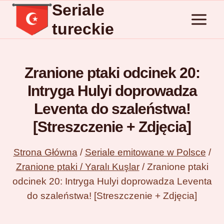
Seriale
Przejdź
do
tureckie
treści
Zranione ptaki odcinek 20:
Intryga Hulyi doprowadza
Leventa do szaleństwa!
[Streszczenie + Zdjęcia]
Strona Główna
/
Seriale emitowane w Polsce
/
Zranione ptaki / Yaralı Kuşlar
/
Zranione ptaki
odcinek 20: Intryga Hulyi doprowadza Leventa
do szaleństwa! [Streszczenie + Zdjęcia]