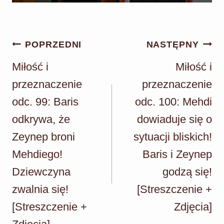
Nawigacja
POPRZEDNI
NASTĘPNY
wpisu
Miłość i
Miłość i
przeznaczenie
przeznaczenie
odc. 99: Baris
odc. 100: Mehdi
odkrywa, że
dowiaduje się o
Zeynep broni
sytuacji bliskich!
Mehdiego!
Baris i Zeynep
Dziewczyna
godzą się!
zwalnia się!
[Streszczenie +
[Streszczenie +
Zdjęcia]