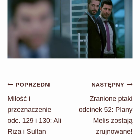
Nawigacja
POPRZEDNI
NASTĘPNY
wpisu
Miłość i
Zranione ptaki
przeznaczenie
odcinek 52: Plany
odc. 129 i 130: Ali
Melis zostają
Riza i Sultan
zrujnowane!