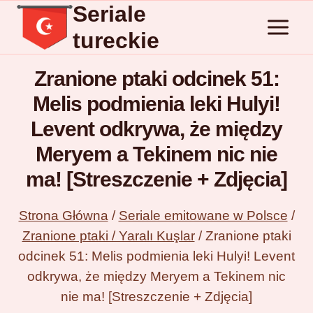
Seriale
Przejdź
do
tureckie
treści
Zranione ptaki odcinek 51:
Melis podmienia leki Hulyi!
Levent odkrywa, że między
Meryem a Tekinem nic nie
ma! [Streszczenie + Zdjęcia]
Strona Główna
/
Seriale emitowane w Polsce
/
Zranione ptaki / Yaralı Kuşlar
/
Zranione ptaki
odcinek 51: Melis podmienia leki Hulyi! Levent
odkrywa, że między Meryem a Tekinem nic
nie ma! [Streszczenie + Zdjęcia]