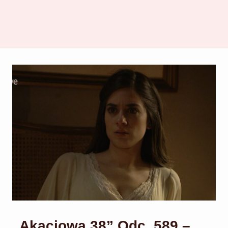
„Akacjowa 38” Odc. 589 –