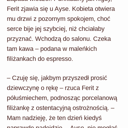
Ferit zjawia się u Ayse. Kobieta otwiera
mu drzwi z pozornym spokojem, choć
serce bije jej szybciej, niż chciałaby
przyznać. Wchodzą do salonu. Czeka
tam kawa – podana w maleńkich
filiżankach do espresso.
– Czuję się, jakbym przyszedł prosić
dziewczynę o rękę – rzuca Ferit z
półuśmiechem, podnosząc porcelanową
filiżankę z ostentacyjną ostrożnością. –
Mam nadzieję, że ten dzień kiedyś
naprawdę nadejdzie… Ayse, nie mogłaś