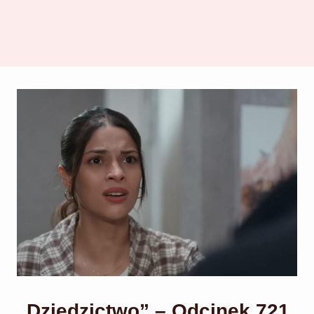
„Dziedzictwo” – Odcinek 721