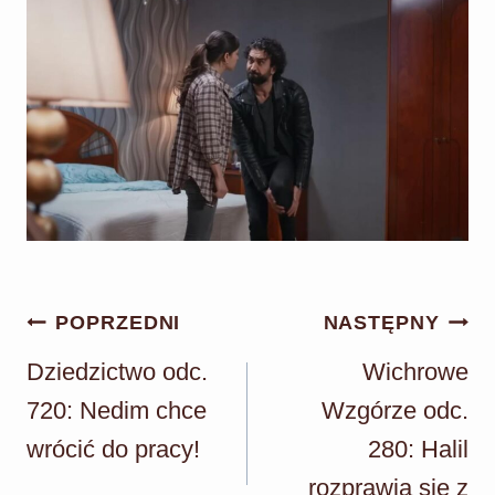
Nawigacja
POPRZEDNI
NASTĘPNY
wpisu
Dziedzictwo odc.
Wichrowe
720: Nedim chce
Wzgórze odc.
wrócić do pracy!
280: Halil
rozprawia się z