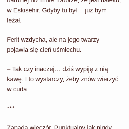
bardziej niż mnie. Dobrze, że jest daleko,
w Eskisehir. Gdyby tu był… już bym
leżał.
Ferit wzdycha, ale na jego twarzy
pojawia się cień uśmiechu.
– Tak czy inaczej… dziś wypiję z nią
kawę. I to wystarczy, żeby znów wierzyć
w cuda.
***
Zapada wieczór. Punktualny jak nigdy,