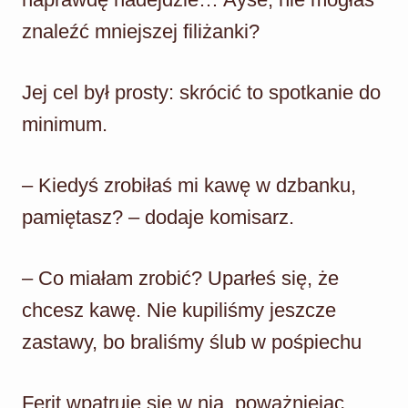
znaleźć mniejszej filiżanki?
Jej cel był prosty: skrócić to spotkanie do
minimum.
– Kiedyś zrobiłaś mi kawę w dzbanku,
pamiętasz? – dodaje komisarz.
– Co miałam zrobić? Uparłeś się, że
chcesz kawę. Nie kupiliśmy jeszcze
zastawy, bo braliśmy ślub w pośpiechu
Ferit wpatruje się w nią, poważniejąc.