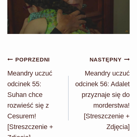
Nawigacja
POPRZEDNI
NASTĘPNY
wpisu
Meandry uczuć
Meandry uczuć
odcinek 55:
odcinek 56: Adalet
Suhan chce
przyznaje się do
rozwieść się z
morderstwa!
Cesurem!
[Streszczenie +
[Streszczenie +
Zdjęcia]