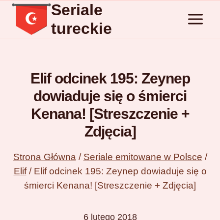
Seriale
Przejdź
do
tureckie
treści
Elif odcinek 195: Zeynep
dowiaduje się o śmierci
Kenana! [Streszczenie +
Zdjęcia]
Strona Główna
/
Seriale emitowane w Polsce
/
Elif
/
Elif odcinek 195: Zeynep dowiaduje się o
śmierci Kenana! [Streszczenie + Zdjęcia]
6 lutego 2018