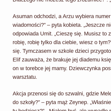
Asuman odchodzi, a Arzu wybiera numer 
wiadomości?” – pyta kobieta. „Jeszcze nie
odpowiada Umit. „Cieszę się. Musisz to z
robię, robię tylko dla ciebie, wiesz o ty
się. Tymczasem w szkole dzieci przygoto
Elif zauważa, że brakuje jej diademu ksi
on w torebce jej mamy. Dziewczynka pos
warsztatu.
Akcja przenosi się do szwalni, gdzie Mel
do szkoły?” – pyta mąż Zeynep. „Właśni
ty będziesz?”. „Miałem być, ale wypadło 