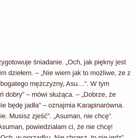
ygotowuje śniadanie. „Och, jak piękny jest
m dziełem. – „Nie wiem jak to możliwe, że z
ie bogatego mężczyzny, Asu…”. W tym
ń dobry” – mówi służąca. – „Dobrze, że
„Nie będę jadła” – oznajmia Karapinarówna.
ie. Musisz zjeść”. „Asuman, nie chcę”.
suman, powiedziałam ci, że nie chcę!
Och, w porządku. Nie chcesz, to nie jedz”.