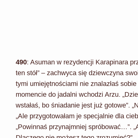
490
: Asuman w rezydencji Karapinara prz
ten stół” – zachwyca się dziewczyna swoi
tymi umiejętnościami nie znalazłaś sob
momencie do jadalni wchodzi Arzu. „Dzie
wstałaś, bo śniadanie jest już gotowe”. 
„Ale przygotowałam je specjalnie dla cieb
„Powinnaś przynajmniej spróbować…”. „A
Dlaczego nie możesz tego zrozumieć?”. „