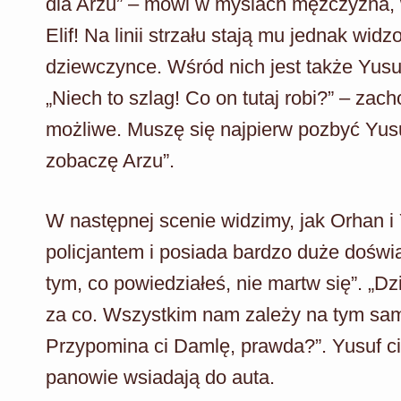
dla Arzu” – mówi w myślach mężczyzna, w
Elif! Na linii strzału stają mu jednak wid
dziewczynce. Wśród nich jest także Yusuf
„Niech to szlag! Co on tutaj robi?” – zach
możliwe. Muszę się najpierw pozbyć Yusuf
zobaczę Arzu”.
W następnej scenie widzimy, jak Orhan i 
policjantem i posiada bardzo duże doświ
tym, co powiedziałeś, nie martw się”. „Dz
za co. Wszystkim nam zależy na tym sam
Przypomina ci Damlę, prawda?”. Yusuf c
panowie wsiadają do auta.