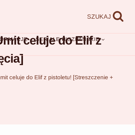
SZUKAJ
mit celuje do Elif z
FORMACJE
SERIALE HISZPAŃSKIE
ęcia]
it celuje do Elif z pistoletu! [Streszczenie +