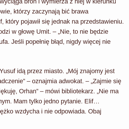
yciąga broń i wymierza z niej w kierunku
zowie, którzy zaczynają bić brawa
, który pojawił się jednak na przedstawieniu.
odzi w głowę Umit. – „Nie, to nie będzie
a. Jeśli popełnię błąd, nigdy więcej nie
Yusuf idą przez miasto. „Mój znajomy jest
adczenie” – oznajmia adwokat. – „Zajmie się
iękuję, Orhan” – mówi bibliotekarz. „Nie ma
ym. Mam tylko jedno pytanie. Elif…
iężko wzdycha i nie odpowiada. Obaj