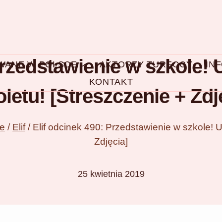
rzedstawienie w szkole! U
OWANE W POLSCE
AKTORZY TURECCY
IN
KONTAKT
oletu! [Streszczenie + Zdj
ce
/
Elif
/
Elif odcinek 490: Przedstawienie w szkole! Um
Zdjęcia]
25 kwietnia 2019