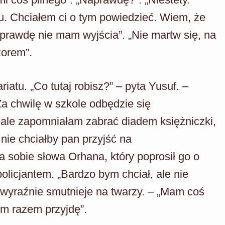
. Chciałem ci o tym powiedzieć. Wiem, że
aprawdę nie mam wyjścia”. „Nie martw się, na
zorem”.
atu. „Co tutaj robisz?” – pyta Yusuf. –
Za chwilę w szkole odbędzie się
 ale zapomniałam zabrać diadem księżniczki,
nie chciałby pan przyjść na
a sobie słowa Orhana, który poprosił go o
olicjantem. „Bardzo bym chciał, ale nie
yraźnie smutnieje na twarzy. – „Mam coś
ym razem przyjdę”.