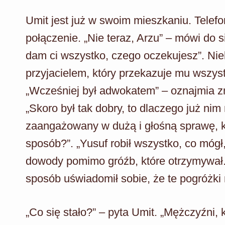
Umit jest już w swoim mieszkaniu. Telef
połączenie. „Nie teraz, Arzu” – mówi do s
dam ci wszystko, czego oczekujesz”. N
przyjacielem, który przekazuje mu wszyst
„Wcześniej był adwokatem” – oznajmia zn
„Skoro był tak dobry, to dlaczego już nim 
zaangażowany w dużą i głośną sprawę, któ
sposób?”. „Yusuf robił wszystko, co mógł
dowody pomimo gróźb, które otrzymywał.
sposób uświadomił sobie, że te pogróżki
„Co się stało?” – pyta Umit. „Mężczyźni, kt