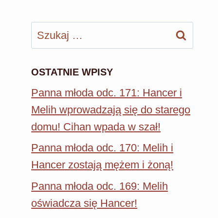
Szukaj:
OSTATNIE WPISY
Panna młoda odc. 171: Hancer i
Melih wprowadzają się do starego
domu! Cihan wpada w szał!
Panna młoda odc. 170: Melih i
Hancer zostają mężem i żoną!
Panna młoda odc. 169: Melih
oświadcza się Hancer!