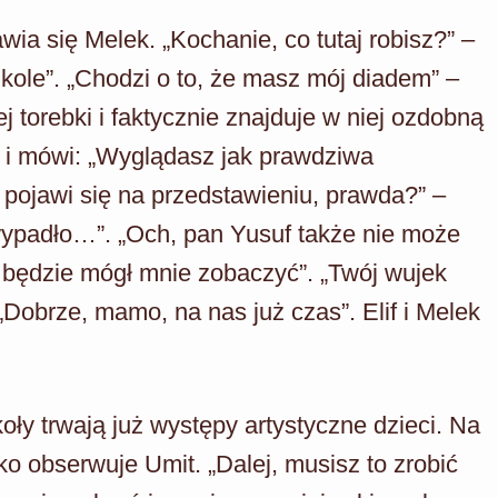
ia się Melek. „Kochanie, co tutaj robisz?” –
kole”. „Chodzi o to, że masz mój diadem” –
 torebki i faktycznie znajduje w niej ozdobną
i i mówi: „Wyglądasz jak prawdziwa
 pojawi się na przedstawieniu, prawda?” –
 wypadło…”. „Och, pan Yusuf także nie może
e będzie mógł mnie zobaczyć”. „Twój wujek
„Dobrze, mamo, na nas już czas”. Elif i Melek
ły trwają już występy artystyczne dzieci. Na
o obserwuje Umit. „Dalej, musisz to zrobić