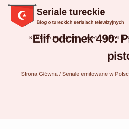
Przejdź
Seriale tureckie
do
Blog o tureckich serialach telewizyjnych
treści
Elif odcinek 490: P
STRONA GŁÓWNA
SERIALE EMIT
pist
Strona Główna
/
Seriale emitowane w Pols