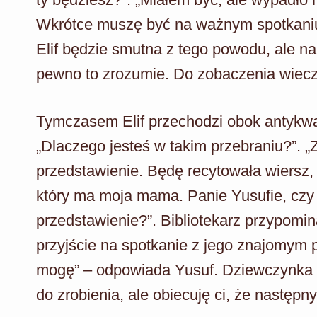
Wkrótce muszę być na ważnym spotkaniu
Elif będzie smutna z tego powodu, ale n
pewno to zrozumie. Do zobaczenia wiec
Tymczasem Elif przechodzi obok antykwari
„Dlaczego jesteś w takim przebraniu?”. „
przedstawienie. Będę recytowała wiersz,
który ma moja mama. Panie Yusufie, czy 
przedstawienie?”. Bibliotekarz przypomin
przyjście na spotkanie z jego znajomym p
mogę” – odpowiada Yusuf. Dziewczynka w
do zrobienia, ale obiecuję ci, że następn