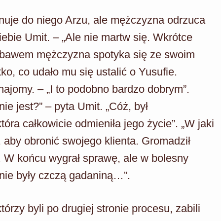
onuje do niego Arzu, ale mężczyzna odrzuca
iebie Umit. – „Ale nie martw się. Wkrótce
iebawem mężczyzna spotyka się ze swoim
ko, co udało mu się ustalić o Yusufie.
ajomy. – „I to podobno bardzo dobrym”.
nie jest?” – pyta Umit. „Cóż, był
ra całkowicie odmieniła jego życie”. „W jaki
, aby obronić swojego klienta. Gromadził
 W końcu wygrał sprawę, ale w bolesny
 nie były czczą gadaniną…”.
órzy byli po drugiej stronie procesu, zabili