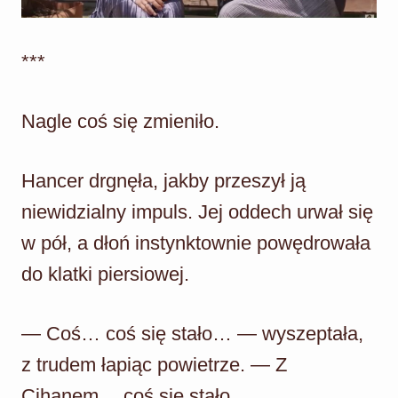
***
Nagle coś się zmieniło.
Hancer drgnęła, jakby przeszył ją
niewidzialny impuls. Jej oddech urwał się
w pół, a dłoń instynktownie powędrowała
do klatki piersiowej.
— Coś… coś się stało… — wyszeptała,
z trudem łapiąc powietrze. — Z
Cihanem… coś się stało…