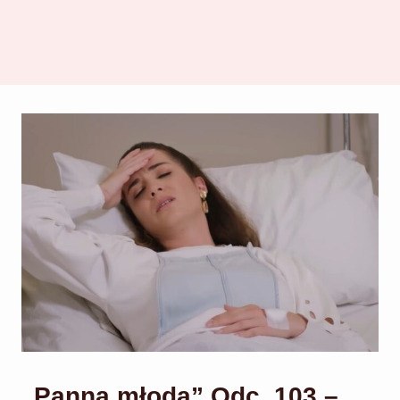
„Panna młoda” Odc. 103 –