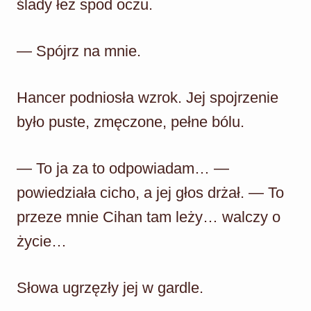
ślady łez spod oczu.
— Spójrz na mnie.
Hancer podniosła wzrok. Jej spojrzenie
było puste, zmęczone, pełne bólu.
— To ja za to odpowiadam… —
powiedziała cicho, a jej głos drżał. — To
przeze mnie Cihan tam leży… walczy o
życie…
Słowa ugrzęzły jej w gardle.