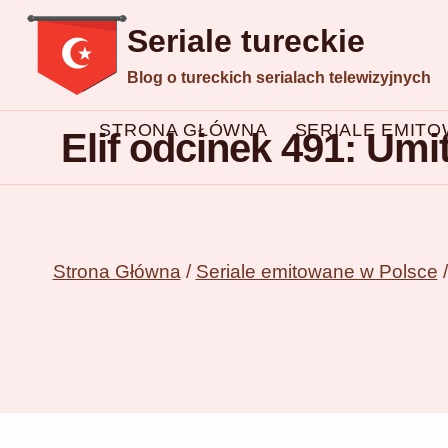
Przejdź
Seriale tureckie
do
Blog o tureckich serialach telewizyjnych
treści
STRONA GŁÓWNA
SERIALE EMIT
Elif odcinek 491: Umi
Strona Główna
/
Seriale emitowane w Polsce
/