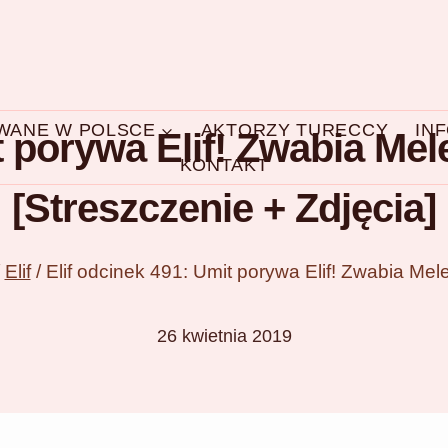
OWANE W POLSCE
AKTORZY TURECCY
IN
t porywa Elif! Zwabia Mel
KONTAKT
[Streszczenie + Zdjęcia]
Elif
/
Elif odcinek 491: Umit porywa Elif! Zwabia Mel
26 kwietnia 2019