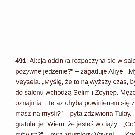
491
: Akcja odcinka rozpoczyna się w salo
pożywne jedzenie?” – zagaduje Aliye. „M
Veysela. „Myślę, że to najwyższy czas,
do salonu wchodzą Selim i Zeynep. Mężcz
oznajmia: „Teraz chyba powinienem się zw
masz na myśli?” – pyta zdziwiona Tulay.
gratulacje. Wiem, że jesteś w ciąży”. „Co?
mówisz?” – pyta zdumiony Veysel. – „Koc