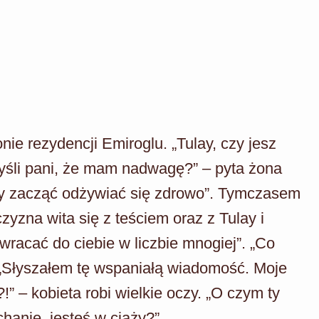
nie rezydencji Emiroglu. „Tulay, czy jesz
yśli pani, że mam nadwagę?” – pyta żona
 by zacząć odżywiać się zdrowo”. Tymczasem
yzna wita się z teściem oraz z Tulay i
racać do ciebie w liczbie mnogiej”. „Co
 „Słyszałem tę wspaniałą wiadomość. Moje
!” – kobieta robi wielkie oczy. „O czym ty
hanie, jesteś w ciąży?”.