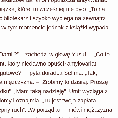
żkę, której tu wcześniej nie było. „To na
ibliotekarz i szybko wybiega na zewnątrz.
a. W tym momencie jednak z książki wypada
Damli?” – zachodzi w głowę Yusuf. – „Co to
, który niedawno opuścił antykwariat,
gotowe?” – pyta doradca Selima. „Tak,
a mężczyzna. – „Zrobimy to dzisiaj. Proszę
ądku”. „Mam taką nadzieję”. Umit wyciąga z
orcy i oznajmia: „Tu jest twoja zapłata.
ępny ruch”. „W porządku” – mówi mężczyzna