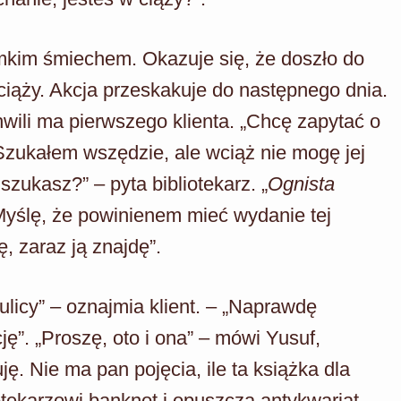
mkim śmiechem. Okazuje się, że doszło do
 ciąży. Akcja przeskakuje do następnego dnia.
hwili ma pierwszego klienta. „Chcę zapytać o
zukałem wszędzie, ale wciąż nie mogę jej
szukasz?” – pyta bibliotekarz. „
Ognista
Myślę, że powinienem mieć wydanie tej
, zaraz ją znajdę”.
ulicy” – oznajmia klient. – „Naprawdę
ję”. „Proszę, oto i ona” – mówi Yusuf,
ę. Nie ma pan pojęcia, ile ta książka dla
tekarzowi banknot i opuszcza antykwariat.