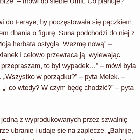
brze” – mówi do siebie Umit. Co planuje?
wi do Feraye, by poczęstowała się pączkiem.
em dbania o figurę. Suna podchodzi do niej z
 „Moja herbata ostygła. Wezmę nową” –
klanek i celowo przewraca ją, wylewając
, przepraszam, to był wypadek…” – mówi była
 „Wszystko w porządku?” – pyta Melek. –
. „I co wtedy? W czym będę chodzić?” – pyta
ye jedną z wyprodukowanych przez szwalnię
ze ubranie i udaje się na zaplecze. „Bahrije,