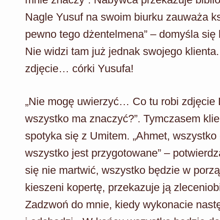
Nagle Yusuf na swoim biurku zauważa ksią
pewno tego dżentelmena” – domyśla się b
Nie widzi tam już jednak swojego klient
zdjęcie… córki Yusufa!
„Nie mogę uwierzyć… Co tu robi zdjęcie 
wszystko ma znaczyć?”. Tymczasem klient
spotyka się z Umitem. „Ahmet, wszystko 
wszystko jest przygotowane” – potwierdz
się nie martwić, wszystko będzie w porz
kieszeni kopertę, przekazuje ją zleceniobi
Zadzwoń do mnie, kiedy wykonacie nast