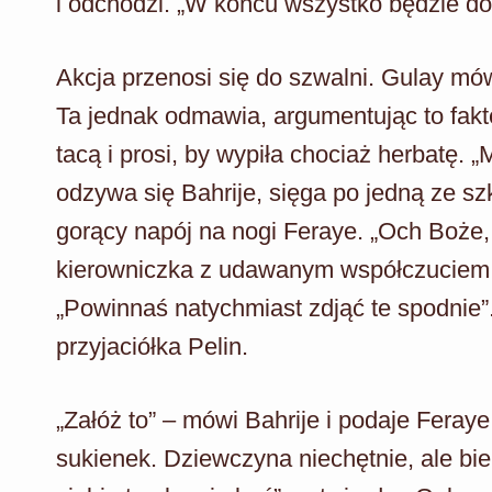
i odchodzi. „W końcu wszystko będzie do
Akcja przenosi się do szwalni. Gulay mó
Ta jednak odmawia, argumentując to fakt
tacą i prosi, by wypiła chociaż herbatę.
odzywa się Bahrije, sięga po jedną ze sz
gorący napój na nogi Feraye. „Och Boże
kierowniczka z udawanym współczuciem.
„Powinnaś natychmiast zdjąć te spodnie”
przyjaciółka Pelin.
„Załóż to” – mówi Bahrije i podaje Fera
sukienek. Dziewczyna niechętnie, ale bier