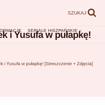
SZUKAJ
FORMACJE
SERIALE HISZPAŃSKIE
ek i Yusufa w pułapkę!
ek i Yusufa w pułapkę! [Streszczenie + Zdjęcia]