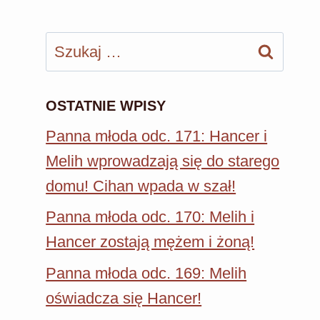
Szukaj:
OSTATNIE WPISY
Panna młoda odc. 171: Hancer i
Melih wprowadzają się do starego
domu! Cihan wpada w szał!
Panna młoda odc. 170: Melih i
Hancer zostają mężem i żoną!
Panna młoda odc. 169: Melih
oświadcza się Hancer!