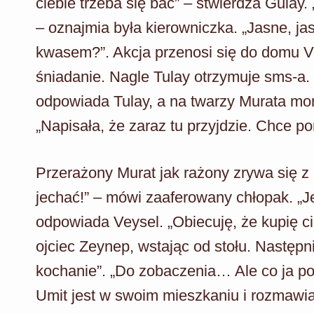
ciebie trzeba się bać” – stwierdza Gulay
– oznajmia była kierowniczka. „Jasne, j
kwasem?”. Akcja przenosi się do domu V
śniadanie. Nagle Tulay otrzymuje sms-a. „
odpowiada Tulay, a na twarzy Murata mo
„Napisała, że zaraz tu przyjdzie. Chce 
Przerażony Murat jak rażony zrywa się z 
jechać!” – mówi zaaferowany chłopak. „J
odpowiada Veysel. „Obiecuję, że kupię ci
ojciec Zeynep, wstając od stołu. Następn
kochanie”. „Do zobaczenia… Ale co ja po
Umit jest w swoim mieszkaniu i rozmawia