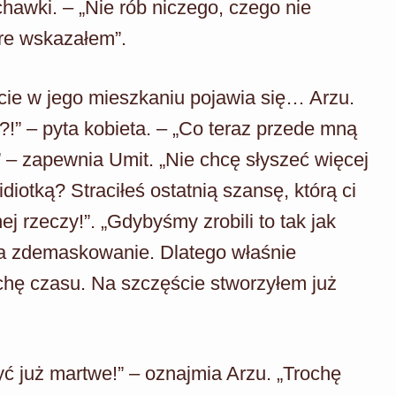
awki. – „Nie rób niczego, czego nie
óre wskazałem”.
ie w jego mieszkaniu pojawia się… Arzu.
!” – pyta kobieta. – „Co teraz przede mną
” – zapewnia Umit. „Nie chcę słyszeć więcej
otką? Straciłeś ostatnią szansę, którą ci
ej rzeczy!”. „Gdybyśmy zrobili to tak jak
na zdemaskowanie. Dlatego właśnie
chę czasu. Na szczęście stworzyłem już
ć już martwe!” – oznajmia Arzu. „Trochę