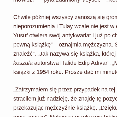
Chwilę później wszyscy zanoszą się gro
nieporozumienia i Tulay wcale nie jest w
Yusuf otwiera swój antykwariat i już po c
pewną książkę” – oznajmia mężczyzna. S
znaleźć”. „Jak nazywa się książka, której 
koszula
autorstwa Halide Edip Adıvar”. „
książki z 1954 roku. Proszę dać mi minutę
„Zatrzymałem się przez przypadek na tej 
straciłem już nadzieję, że znajdę tę pozyc
przekazując mężczyźnie książkę. „Dziękuj
mnie znaczy”. Nabywca przekazuje biblio