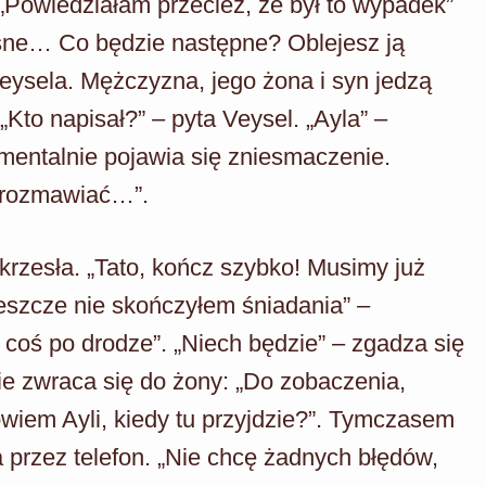
. „Powiedziałam przecież, że był to wypadek”
asne… Co będzie następne? Oblejesz ją
eysela. Mężczyzna, jego żona i syn jedzą
Kto napisał?” – pyta Veysel. „Ayla” –
mentalnie pojawia się zniesmaczenie.
porozmawiać…”.
krzesła. „Tato, kończ szybko! Musimy już
eszcze nie skończyłem śniadania” –
 coś po drodze”. „Niech będzie” – zgadza się
ie zwraca się do żony: „Do zobaczenia,
wiem Ayli, kiedy tu przyjdzie?”. Tymczasem
 przez telefon. „Nie chcę żadnych błędów,