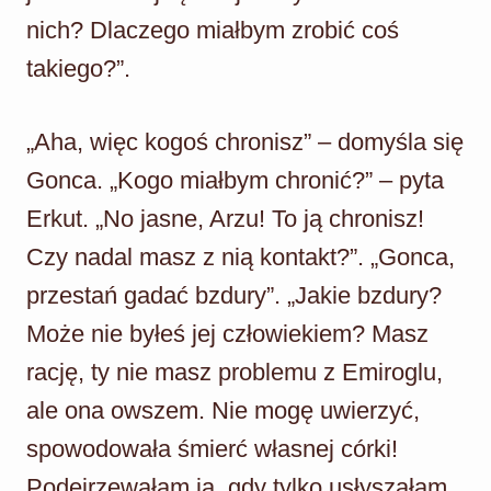
nich? Dlaczego miałbym zrobić coś
takiego?”.
„Aha, więc kogoś chronisz” – domyśla się
Gonca. „Kogo miałbym chronić?” – pyta
Erkut. „No jasne, Arzu! To ją chronisz!
Czy nadal masz z nią kontakt?”. „Gonca,
przestań gadać bzdury”. „Jakie bzdury?
Może nie byłeś jej człowiekiem? Masz
rację, ty nie masz problemu z Emiroglu,
ale ona owszem. Nie mogę uwierzyć,
spowodowała śmierć własnej córki!
Podejrzewałam ją, gdy tylko usłyszałam