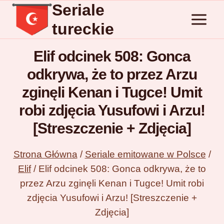
Seriale
Przejdź
do
tureckie
treści
Elif odcinek 508: Gonca
odkrywa, że to przez Arzu
zginęli Kenan i Tugce! Umit
robi zdjęcia Yusufowi i Arzu!
[Streszczenie + Zdjęcia]
Strona Główna
/
Seriale emitowane w Polsce
/
Elif
/
Elif odcinek 508: Gonca odkrywa, że to
przez Arzu zginęli Kenan i Tugce! Umit robi
zdjęcia Yusufowi i Arzu! [Streszczenie +
Zdjęcia]