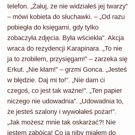
telefon. „Żałuj, że nie widziałeś jej twarzy”
– mówi kobieta do słuchawki. – „Od razu
pobiegła do księgarni, gdy tylko
zobaczyła zdjęcia. Była wściekła”. Akcja
wraca do rezydencji Karapinara. „To nie
ja to zrobiłem, przysięgam!” – zarzeka się
Erkut. „Nie kłam!” – grzmi Gonca. „Jesteś
w błędzie. Daj mi to!”. „Nie dam ci
czegoś, co jest tak ważne!”. „Ten papier
niczego nie udowadnia”. „Udowadnia to,
że jesteś szalony i wywołałeś pożar!”.
„Jak możesz mnie tak oskarżać?! Nie
jestem zabójcą! Co ja niby miałem do