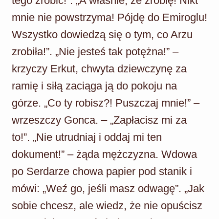
tego zrobić!”. „A właśnie, że zrobię! Nikt
mnie nie powstrzyma! Pójdę do Emiroglu!
Wszystko dowiedzą się o tym, co Arzu
zrobiła!”. „Nie jesteś tak potężna!” –
krzyczy Erkut, chwyta dziewczynę za
ramię i siłą zaciąga ją do pokoju na
górze. „Co ty robisz?! Puszczaj mnie!” –
wrzeszczy Gonca. – „Zapłacisz mi za
to!”. „Nie utrudniaj i oddaj mi ten
dokument!” – żąda mężczyzna. Wdowa
po Serdarze chowa papier pod stanik i
mówi: „Weź go, jeśli masz odwagę”. „Jak
sobie chcesz, ale wiedz, że nie opuścisz