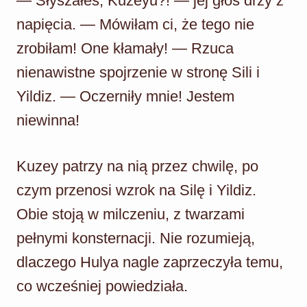
— Słyszałeś, Kuzeyu?! — jej głos drży z
napięcia. — Mówiłam ci, że tego nie
zrobiłam! One kłamały! — Rzuca
nienawistne spojrzenie w stronę Sili i
Yildiz. — Oczerniły mnie! Jestem
niewinna!
Kuzey patrzy na nią przez chwilę, po
czym przenosi wzrok na Silę i Yildiz.
Obie stoją w milczeniu, z twarzami
pełnymi konsternacji. Nie rozumieją,
dlaczego Hulya nagle zaprzeczyła temu,
co wcześniej powiedziała.