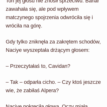
Ton jej głosu nie znosił sprzeciwu. Bahar
zawahała się, ale pod wpływem
matczynego spojrzenia odwróciła się i
wróciła na górę.
Gdy tylko zniknęła za zakrętem schodów,
Naciye wyszeptała drżącym głosem:
– Przeczytałaś to, Cavidan?
– Tak – odparła cicho. – Czy ktoś jeszcze
wie, że zabiłaś Alpera?
Naciye pokręciła głową. Oczy miała