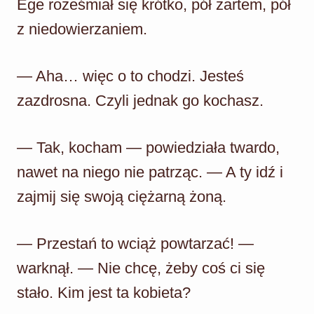
Ege roześmiał się krótko, pół żartem, pół
z niedowierzaniem.
— Aha… więc o to chodzi. Jesteś
zazdrosna. Czyli jednak go kochasz.
— Tak, kocham — powiedziała twardo,
nawet na niego nie patrząc. — A ty idź i
zajmij się swoją ciężarną żoną.
— Przestań to wciąż powtarzać! —
warknął. — Nie chcę, żeby coś ci się
stało. Kim jest ta kobieta?