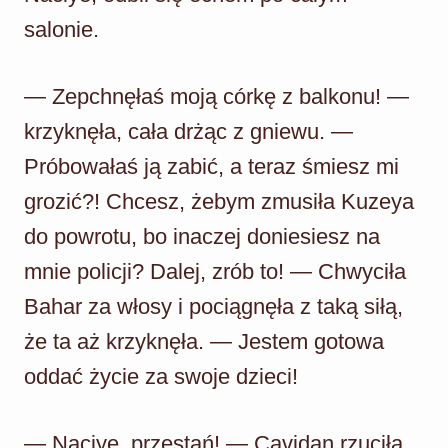
salonie.
— Zepchnęłaś moją córkę z balkonu! —
krzyknęła, cała drżąc z gniewu. —
Próbowałaś ją zabić, a teraz śmiesz mi
grozić?! Chcesz, żebym zmusiła Kuzeya
do powrotu, bo inaczej doniesiesz na
mnie policji? Dalej, zrób to! — Chwyciła
Bahar za włosy i pociągnęła z taką siłą,
że ta aż krzyknęła. — Jestem gotowa
oddać życie za swoje dzieci!
— Naciye, przestań! — Cavidan rzuciła