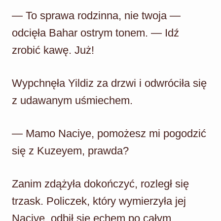
— To sprawa rodzinna, nie twoja —
odcięła Bahar ostrym tonem. — Idź
zrobić kawę. Już!
Wypchnęła Yildiz za drzwi i odwróciła się
z udawanym uśmiechem.
— Mamo Naciye, pomożesz mi pogodzić
się z Kuzeyem, prawda?
Zanim zdążyła dokończyć, rozległ się
trzask. Policzek, który wymierzyła jej
Naciye, odbił się echem po całym