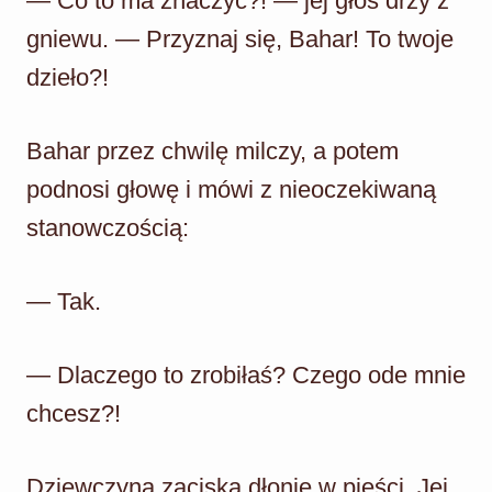
— Co to ma znaczyć?! — jej głos drży z
gniewu. — Przyznaj się, Bahar! To twoje
dzieło?!
Bahar przez chwilę milczy, a potem
podnosi głowę i mówi z nieoczekiwaną
stanowczością:
— Tak.
— Dlaczego to zrobiłaś? Czego ode mnie
chcesz?!
Dziewczyna zaciska dłonie w pięści. Jej