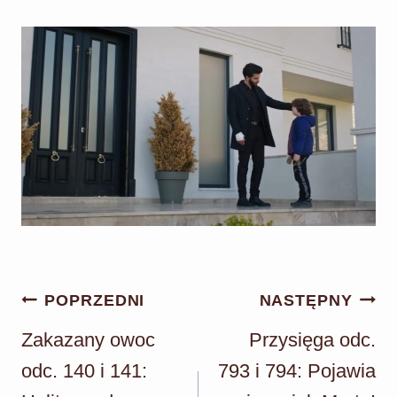
Nawigacja
POPRZEDNI
NASTĘPNY
wpisu
Zakazany owoc
Przysięga odc.
odc. 140 i 141:
793 i 794: Pojawia