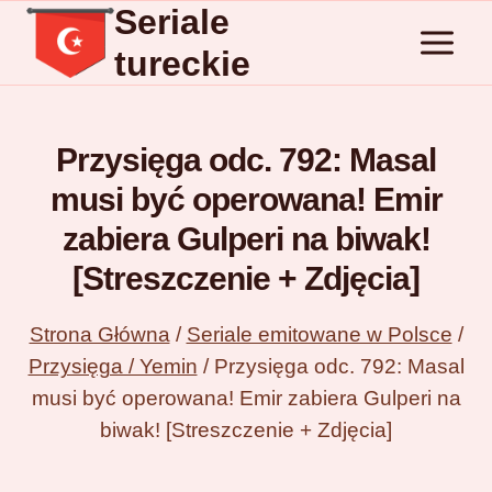
Seriale
Przejdź
do
tureckie
treści
Przysięga odc. 792: Masal
musi być operowana! Emir
zabiera Gulperi na biwak!
[Streszczenie + Zdjęcia]
Strona Główna
/
Seriale emitowane w Polsce
/
Przysięga / Yemin
/
Przysięga odc. 792: Masal
musi być operowana! Emir zabiera Gulperi na
biwak! [Streszczenie + Zdjęcia]