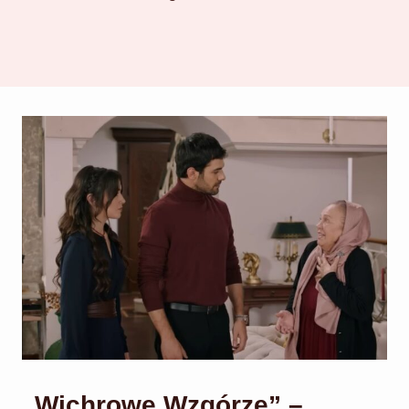
„Wichrowe Wzgórze” –