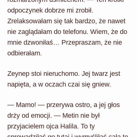
odpoczynek dobrze mi zrobił.
Zrelaksowałam się tak bardzo, że nawet
nie zaglądałam do telefonu. Wiem, że do
mnie dzwoniłaś… Przepraszam, że nie
odbierałam.
Zeynep stoi nieruchomo. Jej twarz jest
napięta, a w oczach czai się gniew.
— Mamo! — przerywa ostro, a jej głos
drży od emocji. — Metin nie był
przyjacielem ojca Halila. To ty
sprowadziłaś go tutaj i wymyśliłaś całą tę