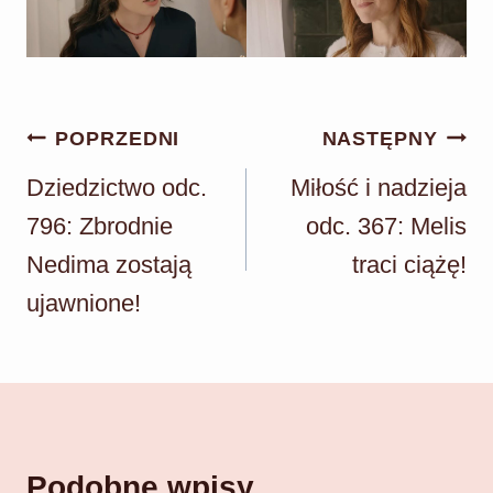
Nawigacja
POPRZEDNI
NASTĘPNY
wpisu
Dziedzictwo odc.
Miłość i nadzieja
796: Zbrodnie
odc. 367: Melis
Nedima zostają
traci ciążę!
ujawnione!
Podobne wpisy