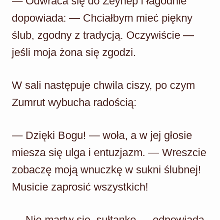
— Odwraca się do Zeynep i łagodnie
dopowiada: — Chciałbym mieć piękny
ślub, zgodny z tradycją. Oczywiście —
jeśli moja żona się zgodzi.
W sali następuje chwila ciszy, po czym
Zumrut wybucha radością:
— Dzięki Bogu! — woła, a w jej głosie
miesza się ulga i entuzjazm. — Wreszcie
zobaczę moją wnuczkę w sukni ślubnej!
Musicie zaprosić wszystkich!
— Nie martw się, sułtanko — odpowiada