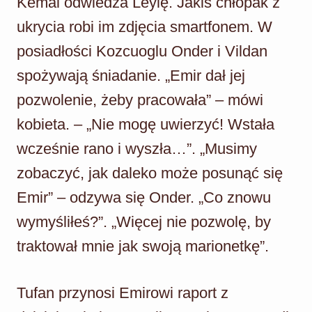
Kemal odwiedza Leylę. Jakiś chłopak z
ukrycia robi im zdjęcia smartfonem. W
posiadłości Kozcuoglu Onder i Vildan
spożywają śniadanie. „Emir dał jej
pozwolenie, żeby pracowała” – mówi
kobieta. – „Nie mogę uwierzyć! Wstała
wcześnie rano i wyszła…”. „Musimy
zobaczyć, jak daleko może posunąć się
Emir” – odzywa się Onder. „Co znowu
wymyśliłeś?”. „Więcej nie pozwolę, by
traktował mnie jak swoją marionetkę”.
Tufan przynosi Emirowi raport z