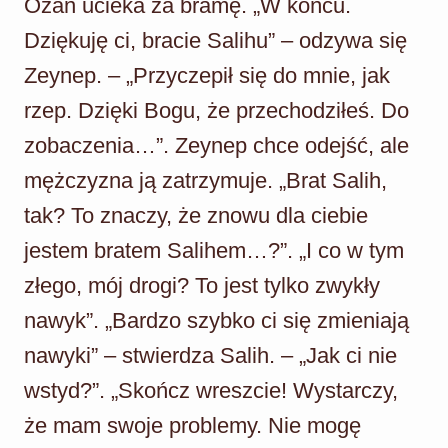
Ozan ucieka za bramę. „W końcu.
Dziękuję ci, bracie Salihu” – odzywa się
Zeynep. – „Przyczepił się do mnie, jak
rzep. Dzięki Bogu, że przechodziłeś. Do
zobaczenia…”. Zeynep chce odejść, ale
mężczyzna ją zatrzymuje. „Brat Salih,
tak? To znaczy, że znowu dla ciebie
jestem bratem Salihem…?”. „I co w tym
złego, mój drogi? To jest tylko zwykły
nawyk”. „Bardzo szybko ci się zmieniają
nawyki” – stwierdza Salih. – „Jak ci nie
wstyd?”. „Skończ wreszcie! Wystarczy,
że mam swoje problemy. Nie mogę