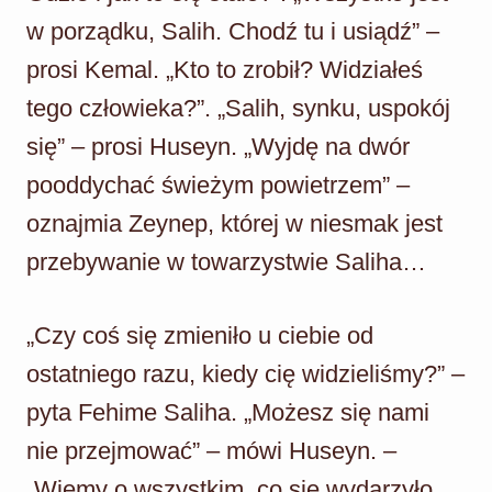
w porządku, Salih. Chodź tu i usiądź” –
prosi Kemal. „Kto to zrobił? Widziałeś
tego człowieka?”. „Salih, synku, uspokój
się” – prosi Huseyn. „Wyjdę na dwór
pooddychać świeżym powietrzem” –
oznajmia Zeynep, której w niesmak jest
przebywanie w towarzystwie Saliha…
„Czy coś się zmieniło u ciebie od
ostatniego razu, kiedy cię widzieliśmy?” –
pyta Fehime Saliha. „Możesz się nami
nie przejmować” – mówi Huseyn. –
„Wiemy o wszystkim, co się wydarzyło.