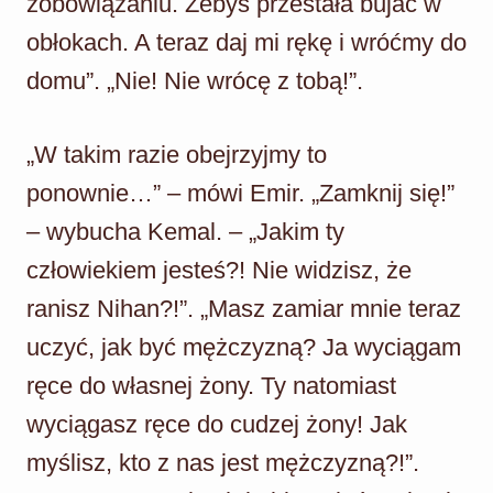
zobowiązaniu. Żebyś przestała bujać w
obłokach. A teraz daj mi rękę i wróćmy do
domu”. „Nie! Nie wrócę z tobą!”.
„W takim razie obejrzyjmy to
ponownie…” – mówi Emir. „Zamknij się!”
– wybucha Kemal. – „Jakim ty
człowiekiem jesteś?! Nie widzisz, że
ranisz Nihan?!”. „Masz zamiar mnie teraz
uczyć, jak być mężczyzną? Ja wyciągam
ręce do własnej żony. Ty natomiast
wyciągasz ręce do cudzej żony! Jak
myślisz, kto z nas jest mężczyzną?!”.