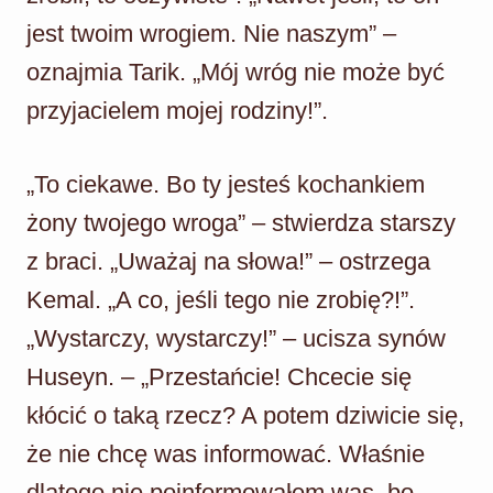
jest twoim wrogiem. Nie naszym” –
oznajmia Tarik. „Mój wróg nie może być
przyjacielem mojej rodziny!”.
„To ciekawe. Bo ty jesteś kochankiem
żony twojego wroga” – stwierdza starszy
z braci. „Uważaj na słowa!” – ostrzega
Kemal. „A co, jeśli tego nie zrobię?!”.
„Wystarczy, wystarczy!” – ucisza synów
Huseyn. – „Przestańcie! Chcecie się
kłócić o taką rzecz? A potem dziwicie się,
że nie chcę was informować. Właśnie
dlatego nie poinformowałem was, bo