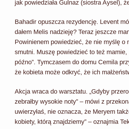
jak powiedziała Gulnaz (siostra Aysel), ż
Bahadir opuszcza rezydencję. Levent mów
dałem Melis nadzieję? Teraz jeszcze mam
Powinienem powiedzieć, że nie myślę o
smutni. Muszę powiedzieć to też mamie, ni
późno”. Tymczasem do domu Cemila przyj
że kobieta może odkryć, że ich małżeństw
Akcja wraca do warsztatu. „Gdyby przerob
zebrałby wysokie noty” – mówi z przekona
uwierzyłaś, nie oznacza, że Meryem takż
kobiety, którą znajdziemy” – oznajmia Tek