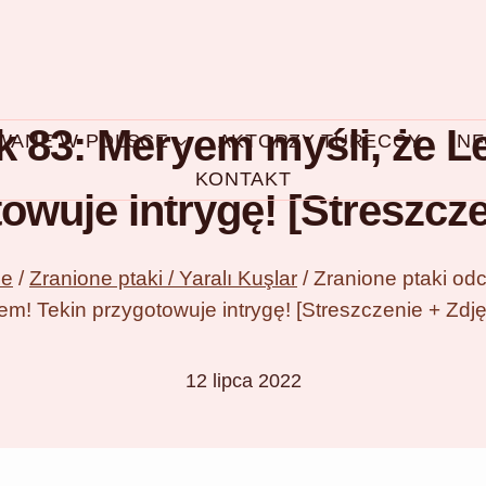
k 83: Meryem myśli, że Le
OWANE W POLSCE
AKTORZY TURECCY
IN
KONTAKT
owuje intrygę! [Streszcze
ce
/
Zranione ptaki / Yaralı Kuşlar
/
Zranione ptaki odc
em! Tekin przygotowuje intrygę! [Streszczenie + Zdję
12 lipca 2022