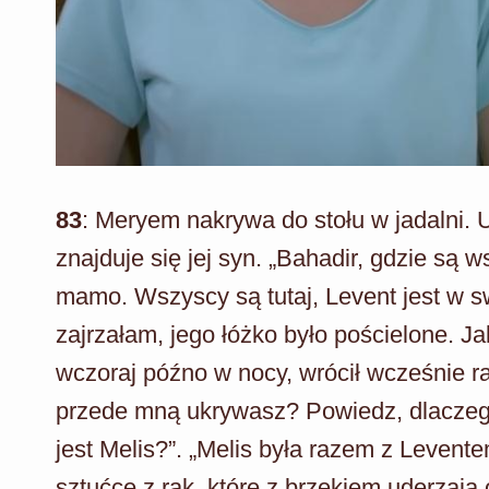
83
: Meryem nakrywa do stołu w jadalni. 
znajduje się jej syn. „Bahadir, gdzie są 
mamo. Wszyscy są tutaj, Levent jest w sw
zajrzałam, jego łóżko było pościelone. J
wczoraj późno w nocy, wrócił wcześnie ra
przede mną ukrywasz? Powiedz, dlaczego
jest Melis?”. „Melis była razem z Leven
sztućce z rąk, które z brzękiem uderzaj