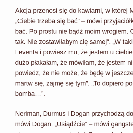
Akcja przenosi się do kawiarni, w której M
„Ciebie trzeba się bać” – mówi przyjaciół
bać. Po prostu nie bądź moim wrogiem. 
tak. Nie zostawiłabym cię samej”. „W ta
Leventa i powiesz mu, że jestem u ciebie.
dużo płakałam, że mówiłam, że jestem nik
powiedz, że nie może, że będę w jeszcze 
martw się, zajmę się tym”. „To dopiero p
bomba…”.
Neriman, Durmus i Dogan przychodzą do 
mówi Dogan. „Usiądźcie” – mówi gangste