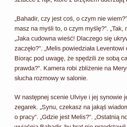
„Bahadir, czy jest coś, o czym nie wiem?
masz na myśli to, o czym myślę?”. „Tak, 
„Jaka cudowna wieść! Dlaczego się ukryw
zaczęło?”. „Melis powiedziała Leventowi 
Biorąc pod uwagę, że spędzili ze sobą ca
prawda?”. Kamera robi zbliżenie na Meryem
słucha rozmowy w salonie.
W następnej scenie Ulviye i jej synowie 
zegarek. „Synu, czekasz na jakąś wiadom
o pracy”. „Gdzie jest Melis?”. „Ostatnią 
wyjaśnia Bahadir, by brat nie przedstawił i