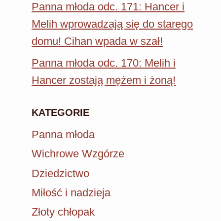
Panna młoda odc. 171: Hancer i
Melih wprowadzają się do starego
domu! Cihan wpada w szał!
Panna młoda odc. 170: Melih i
Hancer zostają mężem i żoną!
KATEGORIE
Panna młoda
Wichrowe Wzgórze
Dziedzictwo
Miłość i nadzieja
Złoty chłopak