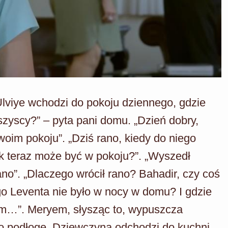
Ulviye wchodzi do pokoju dziennego, gdzie
wszyscy?” – pyta pani domu. „Dzień dobry,
oim pokoju”. „Dziś rano, kiedy do niego
ak teraz może być w pokoju?”. „Wyszedł
no”. „Dlaczego wrócił rano? Bahadir, czy coś
 Leventa nie było w nocy w domu? I gdzie
tem…”. Meryem, słysząc to, wypuszcza
ą o podłogę. Dziewczyna odchodzi do kuchni.