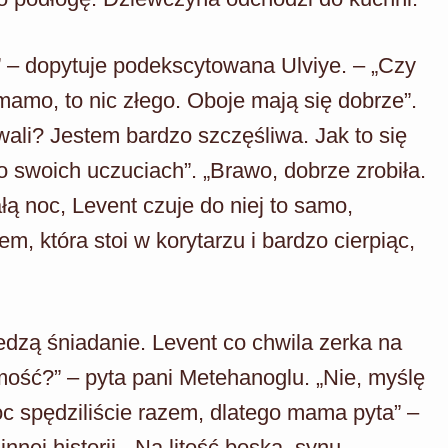
” – dopytuje podekscytowana Ulviye. – „Czy
mamo, to nic złego. Oboje mają się dobrze”.
ali? Jestem bardzo szczęśliwa. Jak to się
o swoich uczuciach”. „Brawo, dobrze zrobiła.
łą noc, Levent czuje do niej to samo,
, która stoi w korytarzu i bardzo cierpiąc,
jedzą śniadanie. Levent co chwila zerka na
ość?” – pyta pani Metehanoglu. „Nie, myślę
noc spędziliście razem, dlatego mama pyta” –
nnej historii. „Na litość boską, synu,