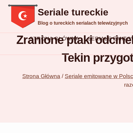
Przejdź
Seriale tureckie
do
Blog o tureckich serialach telewizyjnych
treści
Zranione ptaki odcine
STRONA GŁÓWNA
SERIALE EMIT
Tekin przygot
Strona Główna
/
Seriale emitowane w Pols
raz