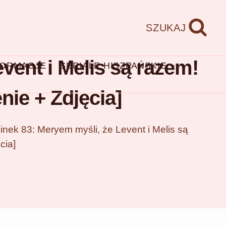
SZUKAJ
vent i Melis są razem!
FORMACJE
SERIALE HISZPAŃSKIE
nie + Zdjęcia]
inek 83: Meryem myśli, że Levent i Melis są
cia]