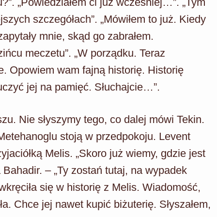
?”. „Powiedziałem ci już wcześniej…”. „Tym
szych szczegółach”. „Mówiłem to już. Kiedy
zapytały mnie, skąd go zabrałem.
zińcu meczetu”. „W porządku. Teraz
e. Opowiem wam fajną historię. Historię
czyć jej na pamięć. Słuchajcie…”.
u. Nie słyszymy tego, co dalej mówi Tekin.
 Metehanoglu stoją w przedpokoju. Levent
jaciółką Melis. „Skoro już wiemy, gdzie jest
 Bahadir. – „Ty zostań tutaj, na wypadek
wkręciła się w historię z Melis. Wiadomość,
ła. Chce jej nawet kupić biżuterię. Słyszałem,