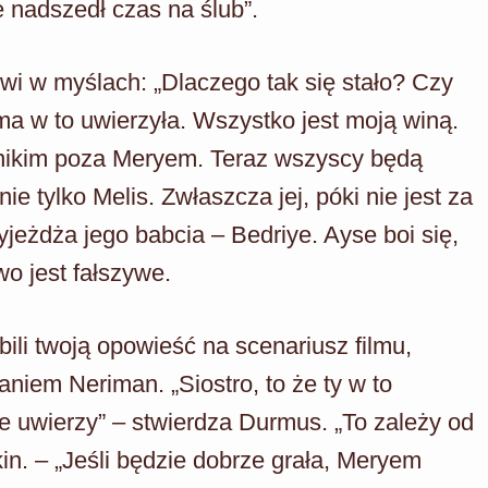
e nadszedł czas na ślub”.
i w myślach: „Dlaczego tak się stało? Czy
a w to uwierzyła. Wszystko jest moją winą.
 nikim poza Meryem. Teraz wszyscy będą
e tylko Melis. Zwłaszcza jej, póki nie jest za
eżdża jego babcia – Bedriye. Ayse boi się,
o jest fałszywe.
ili twoją opowieść na scenariusz filmu,
niem Neriman. „Siostro, to że ty w to
e uwierzy” – stwierdza Durmus. „To zależy od
in. – „Jeśli będzie dobrze grała, Meryem