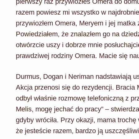
pierwszy raz przywiozłeś Omera do domu
razem powiesz mi wszystko w najdrobniej
przywiozłem Omera, Meryem i jej matka 
Powiedziałem, że znalazłem go na dzied
otwórzcie uszy i dobrze mnie posłuchajci
prawdziwej rodziny Omera. Macie się nau
Durmus, Dogan i Neriman nadstawiają usz
Akcja przenosi się do rezydencji. Bracia
odbył właśnie rozmowę telefoniczną z przy
Melis, mogę jechać do pracy” – stwierdza
gdyby wróciła. Przy okazji, mama trochę 
że jesteście razem, bardzo ją uszczęśliwi