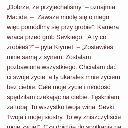
„Dobrze, że przyjechaliśmy” – oznajmia
Macide. – „Zawsze modlę się o niego,
więc pomódlmy się przy grobie”. Kamera
wraca przed grób Sevkiego. „A ty co
zrobiłeś?” – pyta Kiymet. – „Zostawiłeś
mnie samą z synem. Zostałam
pozbawiona wszystkiego. Chciałam dać
ci swoje życie, a ty ukarałeś mnie życiem
bez ciebie. Całe moje życie i młodość
spędziłam czekając na ciebie. Tęskniłam
za tobą. To wszystko twoja wina, Sevki.
Twoja i mojej siostry. To wy zniszczyliście
moje życie!”. Czy dojdzie do spotkania na