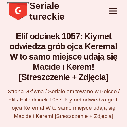
Seriale
Przejdź
do
tureckie
treści
Elif odcinek 1057: Kiymet
odwiedza grób ojca Kerema!
W to samo miejsce udają się
Macide i Kerem!
[Streszczenie + Zdjęcia]
Strona Główna
/
Seriale emitowane w Polsce
/
Elif
/
Elif odcinek 1057: Kiymet odwiedza grób
ojca Kerema! W to samo miejsce udają się
Macide i Kerem! [Streszczenie + Zdjęcia]