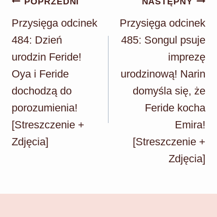
Nawigacja
POPRZEDNI
NASTĘPNY
wpisu
Przysięga odcinek
Przysięga odcinek
484: Dzień
485: Songul psuje
urodzin Feride!
imprezę
Oya i Feride
urodzinową! Narin
dochodzą do
domyśla się, że
porozumienia!
Feride kocha
[Streszczenie +
Emira!
Zdjęcia]
[Streszczenie +
Zdjęcia]