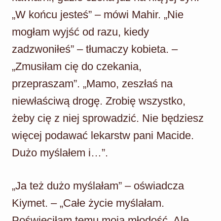
„W końcu jesteś” – mówi Mahir. „Nie
mogłam wyjść od razu, kiedy
zadzwoniłeś” – tłumaczy kobieta. –
„Zmusiłam cię do czekania,
przepraszam”. „Mamo, zeszłaś na
niewłaściwą drogę. Zrobię wszystko,
żeby cię z niej sprowadzić. Nie będziesz
więcej podawać lekarstw pani Macide.
Dużo myślałem i…”.
„Ja też dużo myślałam” – oświadcza
Kiymet. – „Całe życie myślałam.
Poświęciłam temu moją młodość. Ale