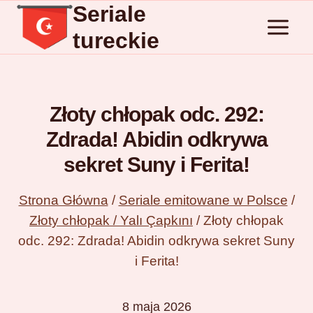
Seriale
Przejdź
do
tureckie
treści
Złoty chłopak odc. 292:
Zdrada! Abidin odkrywa
sekret Suny i Ferita!
Strona Główna
/
Seriale emitowane w Polsce
/
Złoty chłopak / Yalı Çapkını
/
Złoty chłopak
odc. 292: Zdrada! Abidin odkrywa sekret Suny
i Ferita!
8 maja 2026