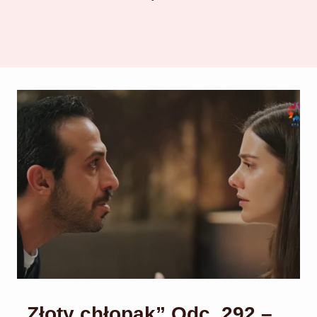
„Złoty chłopak” Odc. 292 –