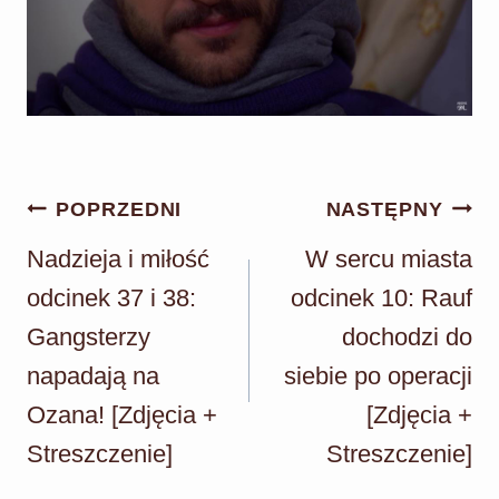
Nawigacja
POPRZEDNI
NASTĘPNY
wpisu
Nadzieja i miłość
W sercu miasta
odcinek 37 i 38:
odcinek 10: Rauf
Gangsterzy
dochodzi do
napadają na
siebie po operacji
Ozana! [Zdjęcia +
[Zdjęcia +
Streszczenie]
Streszczenie]