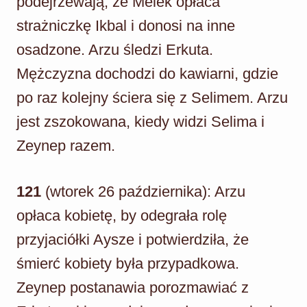
podejrzewają, że Melek opłaca
strażniczkę Ikbal i donosi na inne
osadzone. Arzu śledzi Erkuta.
Mężczyzna dochodzi do kawiarni, gdzie
po raz kolejny ściera się z Selimem. Arzu
jest zszokowana, kiedy widzi Selima i
Zeynep razem.
121
(wtorek 26 października): Arzu
opłaca kobietę, by odegrała rolę
przyjaciółki Aysze i potwierdziła, że
śmierć kobiety była przypadkowa.
Zeynep postanawia porozmawiać z