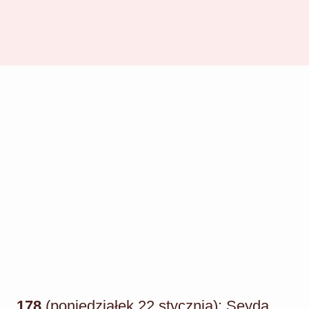
178
(poniedziałek 22 stycznia): Seyda