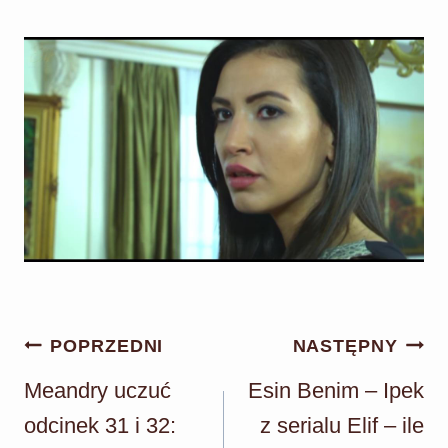
Nawigacja
POPRZEDNI
NASTĘPNY
wpisu
Meandry uczuć
Esin Benim – Ipek
odcinek 31 i 32:
z serialu Elif – ile