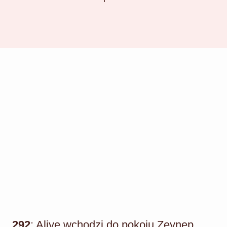
292
: Aliye wchodzi do pokoju Zeynep,