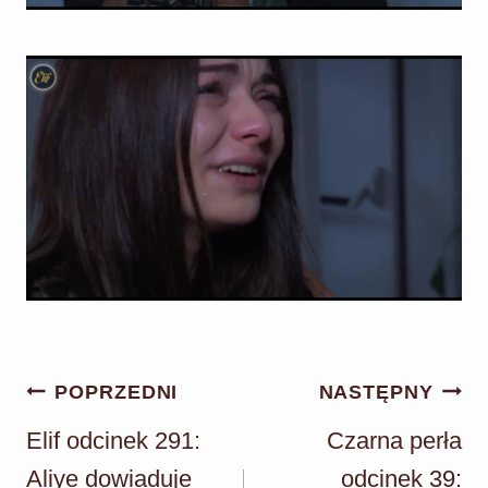
Nawigacja
POPRZEDNI
NASTĘPNY
wpisu
Elif odcinek 291:
Czarna perła
Aliye dowiaduje
odcinek 39: