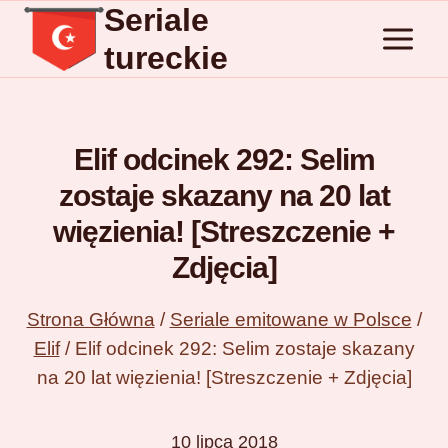
Seriale
Przejdź
do
tureckie
treści
Elif odcinek 292: Selim
zostaje skazany na 20 lat
więzienia! [Streszczenie +
Zdjęcia]
Strona Główna
/
Seriale emitowane w Polsce
/
Elif
/
Elif odcinek 292: Selim zostaje skazany
na 20 lat więzienia! [Streszczenie + Zdjęcia]
10 lipca 2018