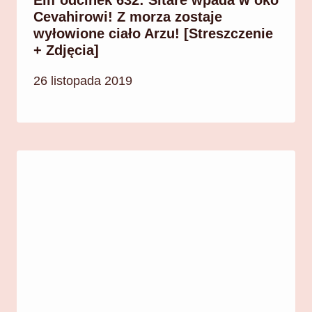
Elif odcinek 632: Sitare wpada w oko
Cevahirowi! Z morza zostaje
wyłowione ciało Arzu! [Streszczenie
+ Zdjęcia]
26 listopada 2019