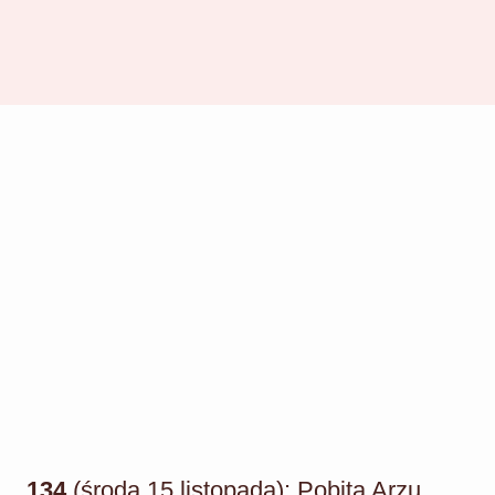
134
(środa 15 listopada): Pobita Arzu