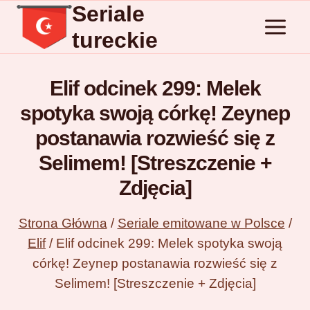
Seriale
Przejdź
do
tureckie
treści
Elif odcinek 299: Melek
spotyka swoją córkę! Zeynep
postanawia rozwieść się z
Selimem! [Streszczenie +
Zdjęcia]
Strona Główna
/
Seriale emitowane w Polsce
/
Elif
/
Elif odcinek 299: Melek spotyka swoją
córkę! Zeynep postanawia rozwieść się z
Selimem! [Streszczenie + Zdjęcia]